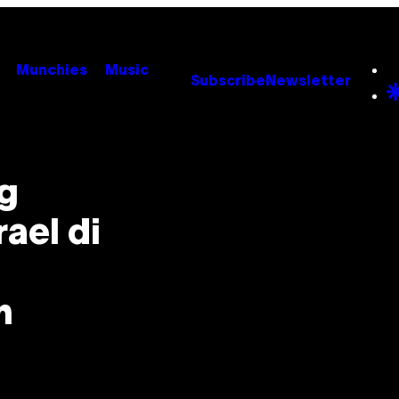
Munchies
Music
Subscribe
Newsletter
g
ael di
n