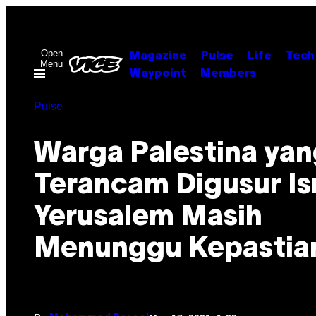
Skip
to
content
Open
Magazine
Pulse
Life
Tech
Menu
Waypoint
Members
Pulse
Warga Palestina yan
Terancam Digusur Isr
Yerusalem Masih
Menunggu Kepastia