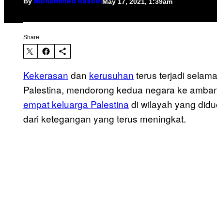
By
May 17, 2021, 1:39am
Mohammed Rasool
Share:
Kekerasan
dan
kerusuhan
terus terjadi selam
Palestina, mendorong kedua negara ke amban
empat keluarga Palestina
di wilayah yang didu
dari ketegangan yang terus meningkat.