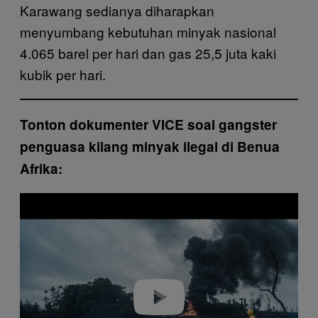
Karawang sedianya diharapkan
menyumbang kebutuhan minyak nasional
4.065 barel per hari dan gas 25,5 juta kaki
kubik per hari.
Tonton dokumenter VICE soal gangster
penguasa kilang minyak ilegal di Benua
Afrika:
P
l
a
y
v
i
d
e
o