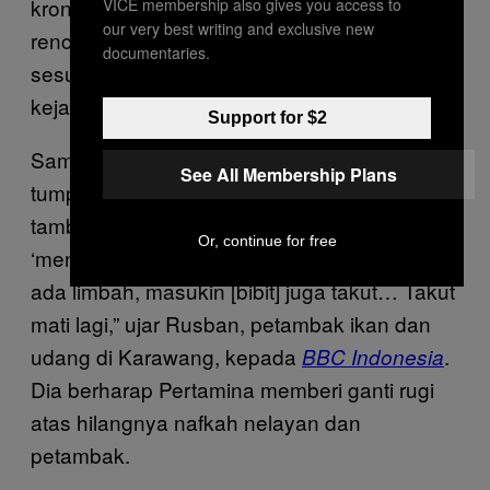
kronologi kejadian. “Publik perlu tahu apakah
VICE membership also gives you access to
our very best writing and exclusive new
rencana kontijensi Pertamina dijalankan
documentaries.
sesuai standar, atau tidak, dalam merespons
kejadian ini,” kata Leonard.
Support for $2
Sampai sekarang, warga yang terdampak
See All Membership Plans
tumpahan minyak belum bisa bekerja. “Petani
tambak harusnya sudah persiapan
Or, continue for free
‘menanam lagi’. Tapi, sekarang kayak gini
ada limbah, masukin [bibit] juga takut… Takut
mati lagi,” ujar Rusban, petambak ikan dan
udang di Karawang, kepada
.
BBC Indonesia
Dia berharap Pertamina memberi ganti rugi
atas hilangnya nafkah nelayan dan
petambak.