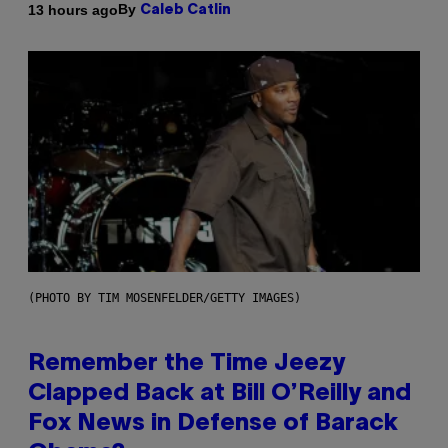
By
13 hours ago
Caleb Catlin
(PHOTO BY TIM MOSENFELDER/GETTY IMAGES)
Remember the Time Jeezy
Clapped Back at Bill O’Reilly and
Fox News in Defense of Barack