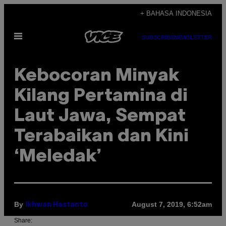
Skip
+ BAHASA INDONESIA
to
Open
content
SUBSCRIBE
NEWSLETTER
Menu
Kebocoran Minyak
Kilang Pertamina di
Laut Jawa, Sempat
Terabaikan dan Kini
‘Meledak’
By
August 7, 2019, 6:52am
Ikhwan Hastanto
Share: