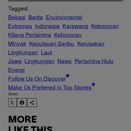
Tagged:
Bekasi
Berita
Environmental
Extremes
indonesia
Karawang
Kebocoran
Kilang Pertamina
Kebocoran
Minyak
Kepulauan Seribu
Kerusakan
Lingkungan
Laut
Jawa
Lingkungan
News
Pertamina Hulu
Energi
Follow Us On Discover
Make Us Preferred In Top Stories
Share:
MORE
LIKE THIS