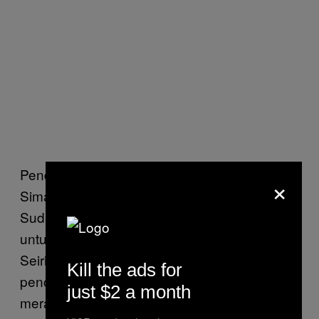
Pendapat serupa disampaikan Leonard
×
Simanjutank, Kepala Greenpeace Indonesia.
Sudah tugas Pertamina, dikawal pemerintah,
untuk membersihkan tumpahan minyak.
Seiring pemulihan lingkungan dari
Kill the ads for
pencemaran, seharusnya perusahaan pelat
just $2 a month
merah itu berani menjelaskan secara rinci