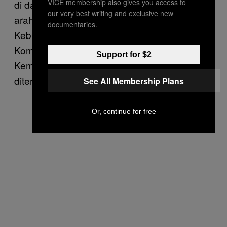
VICE membership also gives you access to
di dalam agenda reformasi sekolah sesuai
our very best writing and exclusive new
arahan Menteri Pendidikan dan
documentaries.
Kebudayaan,” kata Ari Santoso, Kepala Biro
Komunikasi dan Layanan Masyarakat
Support for $2
Kemendikbud dalam keterangan tertulis yang
diterima VICE Indonesia.
See All Membership Plans
Or, continue for free