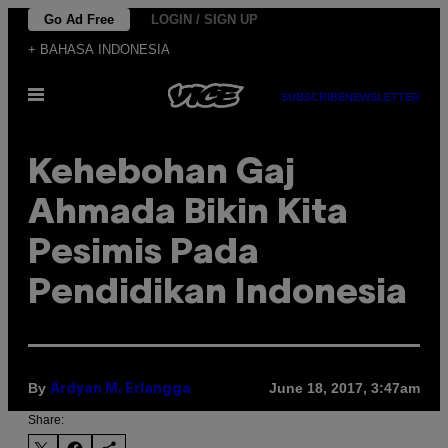
Skip
Go Ad Free
LOGIN / SIGN UP
to
+ BAHASA INDONESIA
content
Open
SUBSCRIBE
NEWSLETTER
Menu
Kehebohan Gaj
Ahmada Bikin Kita
Pesimis Pada
Pendidikan Indonesia
By
June 18, 2017, 3:47am
Ardyan M. Erlangga
Share: