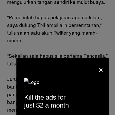
mengulurkan tangan sendiri ke mulut buaya.
“Pemerintah hapus pelajaran agama Islam,
saya dukung TNI ambil alih pemerintahan,”
tulis salah satu akun Twitter yang marah-
marah.
“Sekalian saja hapus sila pertama Pancasila,”
tulis akun lainnya.
×
Juru Bicara Kemendikbud segera melakukan
bantahan, supaya kabar keliru ini tak bikin
panas orang-orang yang tampaknya demen
Kill the ads for
banget pelajaran agama. “Upaya
just $2 a month
meniadakan pendidikan agama itu tidak ada