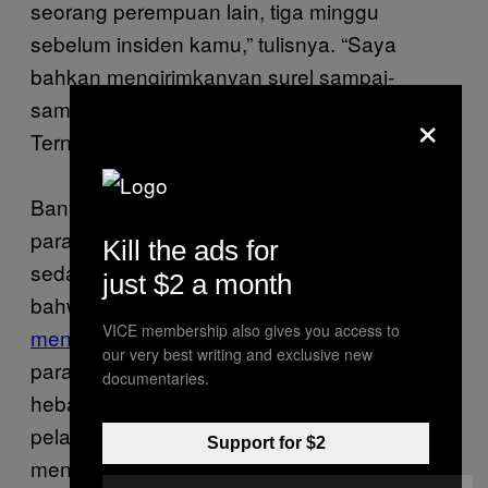
seorang perempuan lain, tiga minggu
sebelum insiden kamu,” tulisnya. “Saya
bahkan mengirimkanyan surel sampai-
sampai dia menyebut saya polisi seks.”
×
Ternyata, segitu doang level advokasinya.
Banyak laki-laki bilang mereka mendukung
para penyintas, tapi gagal bertindak saat
Kill the ads for
sedang dibutuhkan. Tidak mengejutkan
just $2 a month
bahwa
gerakan-gerakan
yang berupaya
VICE membership also gives you access to
mengakhiri kekerasan gender
digagas oleh
our very best writing and exclusive new
para penyintas. Dan, harus diakui, kami
documentaries.
hebat. Kami mengubah sesuatu. Pelajar-
pelajar penyintas mendesak sekolah untuk
Support for $2
menindak kekerasan seksual. Pelaku yang