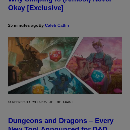
Okay [Exclusive]
25 minutes ago
By
Caleb Catlin
SCREENSHOT: WIZARDS OF THE COAST
Dungeons and Dragons – Every
New Tool Announced for D&D