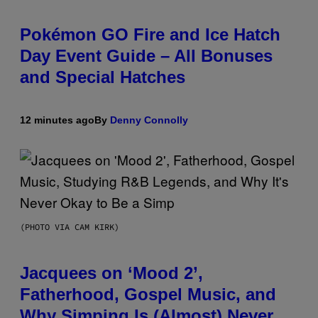
Pokémon GO Fire and Ice Hatch
Day Event Guide – All Bonuses
and Special Hatches
12 minutes ago
By
Denny Connolly
(PHOTO VIA CAM KIRK)
Jacquees on ‘Mood 2’,
Fatherhood, Gospel Music, and
Why Simping Is (Almost) Never