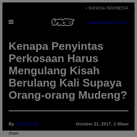
Skip
+ BAHASA INDONESIA
to
Open
content
SUBSCRIBE
NEWSLETTER
Menu
Kenapa Penyintas
Perkosaan Harus
Mengulang Kisah
Berulang Kali Supaya
Orang-orang Mudeng?
By
Sejal Singh
October 21, 2017, 1:00am
Share: