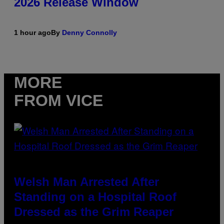
2026 Release Window
1 hour ago
By
Denny Connolly
MORE
FROM VICE
Welsh Man Arrested After
Standing on a Hospital Roof
Dressed as the Grim Reaper