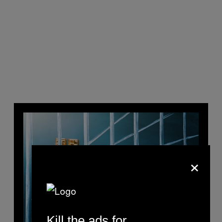
×
Kill the ads for