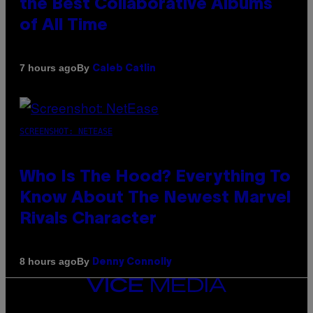
the Best Collaborative Albums
of All Time
By
7 hours ago
Caleb Catlin
SCREENSHOT: NETEASE
Who Is The Hood? Everything To
Know About The Newest Marvel
Rivals Character
By
8 hours ago
Denny Connolly
VICE
MEDIA
INSTAGRAM
TIKTOK
YOUTUBE