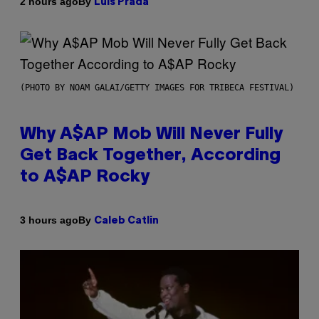
By
2 hours ago
Luis Prada
(PHOTO BY NOAM GALAI/GETTY IMAGES FOR TRIBECA FESTIVAL)
Why A$AP Mob Will Never Fully
Get Back Together, According
to A$AP Rocky
By
3 hours ago
Caleb Catlin