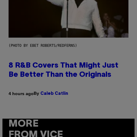
(PHOTO BY EBET ROBERTS/REDFERNS)
8 R&B Covers That Might Just
Be Better Than the Originals
By
4 hours ago
Caleb Catlin
MORE
FROM VICE