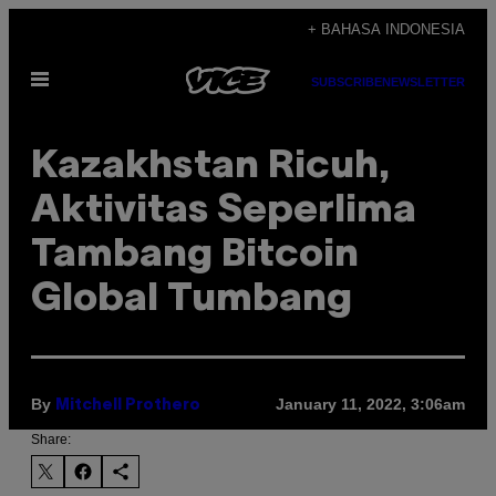
Skip
+ BAHASA INDONESIA
to
Open
content
SUBSCRIBE
NEWSLETTER
Menu
Kazakhstan Ricuh,
Aktivitas Seperlima
Tambang Bitcoin
Global Tumbang
By
January 11, 2022, 3:06am
Mitchell Prothero
Share: