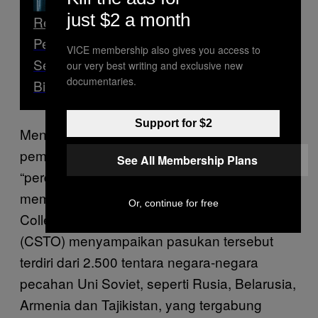
just $2 a month
Read Next
Pengedar Narkoba Swedia Kaya Raya
VICE membership also gives you access to
Selama di Penjara Berkat Investasi
our very best writing and exclusive new
documentaries.
Bitcoin
Support for $2
Menurut akun media sosial dan televisi milik
pemerintah, Rusia mengirim pasukan
See All Membership Plans
“perdamaian” untuk membantu
memadamkan kerusuhan. Juru bicara
Or, continue for free
Collective Security Treaty Organisation
(CSTO) menyampaikan pasukan tersebut
terdiri dari 2.500 tentara negara-negara
pecahan Uni Soviet, seperti Rusia, Belarusia,
Armenia dan Tajikistan, yang tergabung