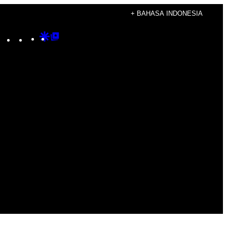
+ BAHASA INDONESIA
Instagram
TikTok
YouTube
Google
Google
Discover
Top
Posts