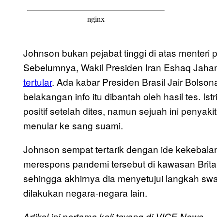
Johnson bukan pejabat tinggi di atas menteri 
Sebelumnya, Wakil Presiden Iran Eshaq Jahan
tertular
. Ada kabar Presiden Brasil Jair Bolson
belakangan info itu dibantah oleh hasil tes. Is
positif setelah dites, namun sejuah ini penya
menular ke sang suami.
Johnson sempat tertarik dengan ide kekebala
merespons pandemi tersebut di kawasan Britan
sehingga akhirnya dia menyetujui langkah swak
dilakukan negara-negara lain.
Artikel ini pertama kali tayang di VICE News