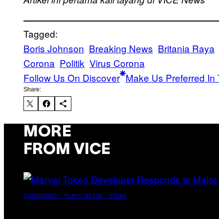
Tagged:
Boris Johnson
Breaking News
Britania Raya
Corona
Politik
Virus Corona
Follow Us On Discover
Make Us Preferred In 
Share:
MORE
FROM VICE
SCREENSHOT: PLAYSTATION, STEAM