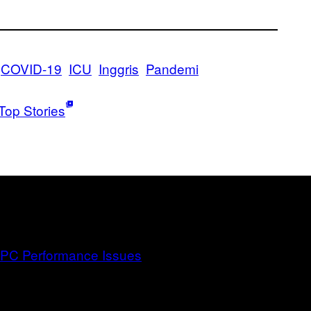
COVID-19
ICU
Inggris
Pandemi
Top Stories