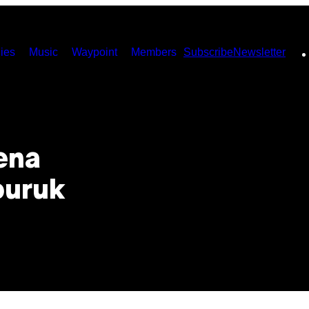
ies
Music
Waypoint
Members
Subscribe
Newsletter
ena
buruk