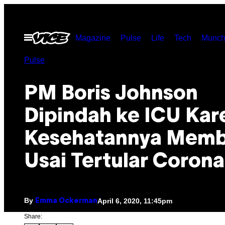
Skip
to
Open
Magazine
Pulse
Life
Tech
Munch
content
Menu
Pulse
PM Boris Johnson
Dipindah ke ICU Kar
Kesehatannya Mem
Usai Tertular Corona
By
April 6, 2020, 11:45pm
Emma Ockerman
Share: