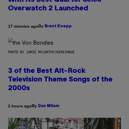
With Its Best Quarter Since
Overwatch 2 Launched
By
17 minutes ago
Brent Koepp
PHOTO BY JAMIE MCCARTHY/WIREIMAGE
3 of the Best Alt-Rock
Television Theme Songs of the
2000s
By
2 hours ago
Dan Milam