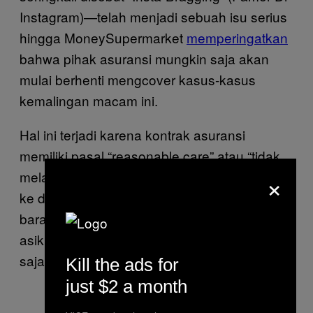
Instagram)—telah menjadi sebuah isu serius
hingga MoneySupermarket
memperingatkan
bahwa pihak asuransi mungkin saja akan
mulai berhenti mengcover kasus-kasus
kemalingan macam ini.
Hal ini terjadi karena kontrak asuransi
memiliki pasal “reasonable care” atau “tidak
×
melakukan hal-hal ceroboh”. Mengumumkan
ke dunia bahwa rumahmu penuh dengan
barang-barang mewah ketika kamu lagi asik-
asik duduk di kapal yacht di negara lain bisa
saja dianggap sebagai tindakan ceroboh.
Kill the ads for
just $2 a month