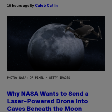
By
16 hours ago
Caleb Catlin
PHOTO: NASA; DR PIXEL / GETTY IMAGES
Why NASA Wants to Send a
Laser-Powered Drone Into
Caves Beneath the Moon