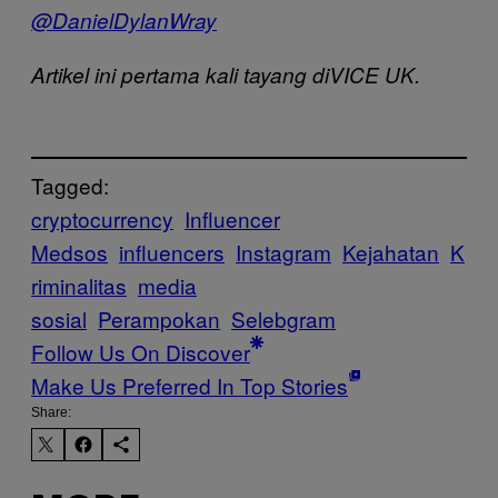
@DanielDylanWray
Artikel ini pertama kali tayang diVICE UK.
Tagged:
cryptocurrency
Influencer
Medsos
influencers
Instagram
Kejahatan
K
riminalitas
media
sosial
Perampokan
Selebgram
Follow Us On Discover
Make Us Preferred In Top Stories
Share: