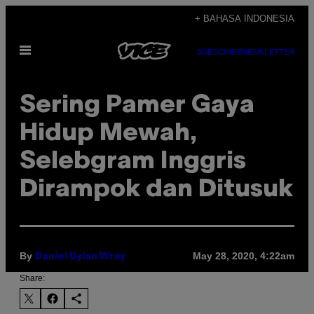
Skip
+ BAHASA INDONESIA
to
Open
content
SUBSCRIBE
NEWSLETTER
Menu
Sering Pamer Gaya
Hidup Mewah,
Selebgram Inggris
Dirampok dan Ditusuk
By
May 28, 2020, 4:22am
Daniel Dylan Wray
Share: