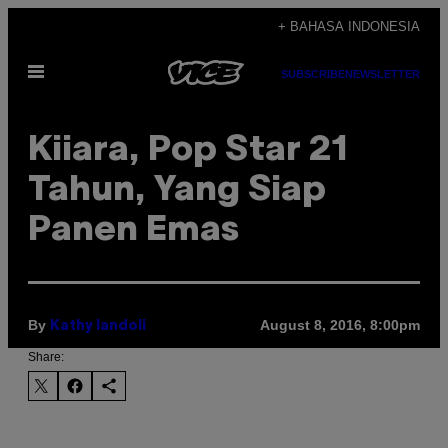
Skip
+ BAHASA INDONESIA
to
Open
content
SUBSCRIBE
NEWSLETTER
Menu
Kiiara, Pop Star 21
Tahun, Yang Siap
Panen Emas
By
August 8, 2016, 8:00pm
Kathy Iandoli
Share: