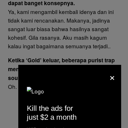
dapat banget konsepnya.
Ya, kami mengambil kembali idenya dan ini
tidak kami rencanakan. Makanya, jadinya
sangat luar biasa bahwa hasilnya sangat
kohesif. Gila rasanya. Aku masih kagum
kalau ingat bagaimana semuanya terjadi..
Ketika ‘Gold’ keluar, beberapa purist trap
menyinyiri lagu itu karena punya sound-
×
sound trap namun bisa tembus radio.
Oh. Aku gak tahu!
Kill the ads for
just $2 a month