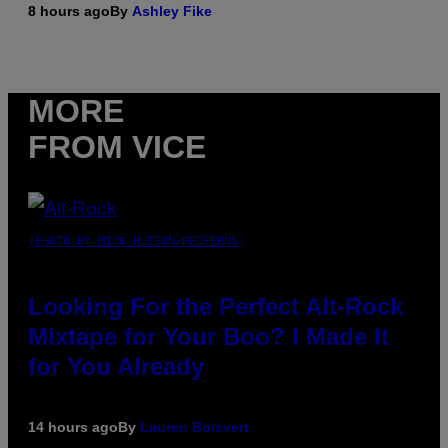
8 hours ago
By
Ashley Fike
MORE
FROM VICE
(PHOTO BY MICK HUTSON/REDFERNS)
Looking For the Perfect Alt-Rock
Mixtape for Your Boo? I Made It
for You Already
14 hours ago
By
Lauren Boisvert