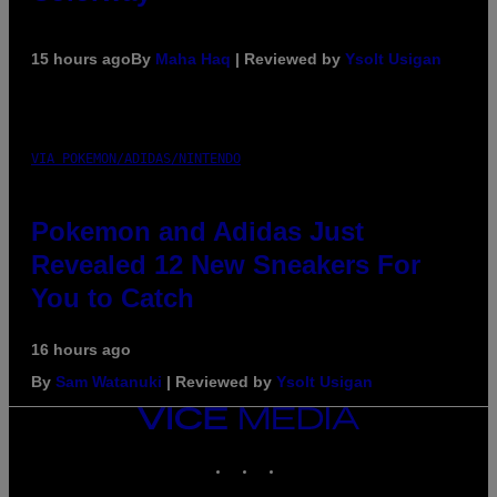
15 hours ago
By
Maha Haq
| Reviewed by
Ysolt Usigan
VIA POKEMON/ADIDAS/NINTENDO
Pokemon and Adidas Just
Revealed 12 New Sneakers For
You to Catch
16 hours ago
By
Sam Watanuki
| Reviewed by
Ysolt Usigan
VICE
MEDIA
INSTAGRAM
TIKTOK
YOUTUBE