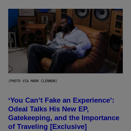
(PHOTO VIA MARK CLENNON)
‘You Can’t Fake an Experience’:
Odeal Talks His New EP,
Gatekeeping, and the Importance
of Traveling [Exclusive]