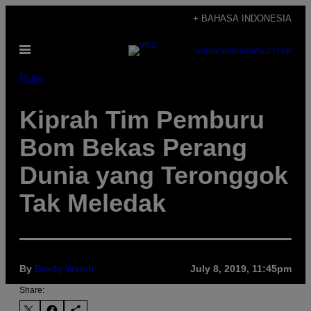
Skip
+ BAHASA INDONESIA
to
Open
content
SUBSCRIBE
NEWSLETTER
Menu
Pulse
Kiprah Tim Pemburu
Bom Bekas Perang
Dunia yang Teronggok
Tak Meledak
By
Brady Welch
July 8, 2019, 11:45pm
Share: