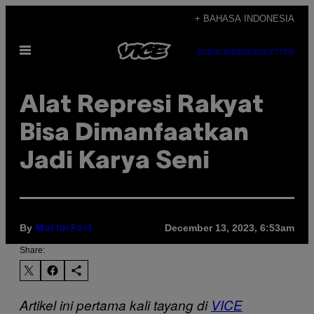
Skip
+ BAHASA INDONESIA
to
Open
content
SUBSCRIBE
NEWSLETTER
Menu
Alat Represi Rakyat
Bisa Dimanfaatkan
Jadi Karya Seni
By
December 13, 2023, 6:53am
Martin Fort
Share:
Artikel ini pertama kali tayang di
VICE