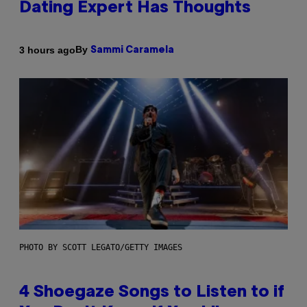
Dating Expert Has Thoughts
By
3 hours ago
Sammi Caramela
PHOTO BY SCOTT LEGATO/GETTY IMAGES
4 Shoegaze Songs to Listen to if