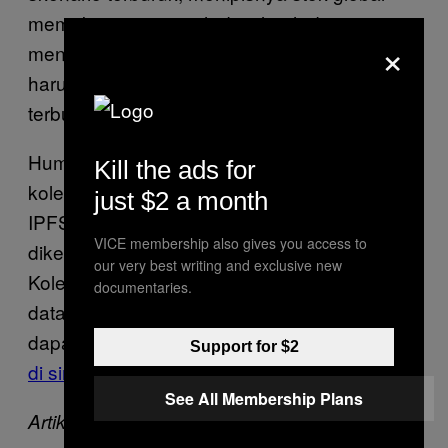
memaksa pemerintah di seluruh dunia
×
mengandalkan proyek sukarela DIY ini. Kita
harus bersiap-siap menghadapi skenario
terburuk.”
Human Standards Project membagikan
Kill the ads for
koleksi standar teknis sebesar 75GB via
just $2 a month
IPFS,
jaringan peer-to-peer terdistribusi
yang
VICE membership also gives you access to
dikembangkan untuk berbagi data.
our very best writing and exclusive new
Koleksinya juga
tersedia di torrent
. Koleksi
documentaries.
data mereka belum lengkap, sehingga kalian
dapat berpartisipasi dalam perburuan mereka
Support for $2
di sini
.
See All Membership Plans
Artikel ini pertama kali tayang di VICE US.