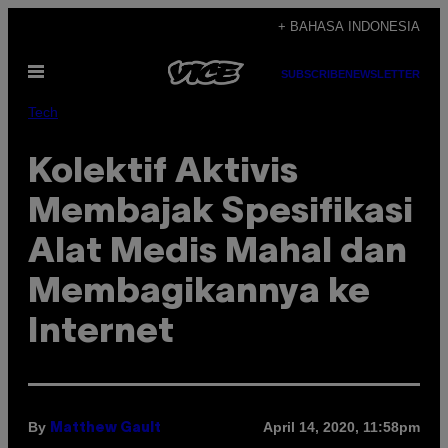
Skip
+ BAHASA INDONESIA
to
Open
content
SUBSCRIBE
NEWSLETTER
Menu
Tech
Kolektif Aktivis
Membajak Spesifikasi
Alat Medis Mahal dan
Membagikannya ke
Internet
By
April 14, 2020, 11:58pm
Matthew Gault