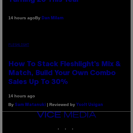
By
14 hours ago
Dan Milam
FLESHLIGHT
How To Stack Fleshlight’s Mix &
Match, Build Your Own Combo
Sales Up To 30%
14 hours ago
By
| Reviewed by
Sam Watanuki
Ysolt Usigan
VICE
MEDIA
INSTAGRAM
TIKTOK
YOUTUBE