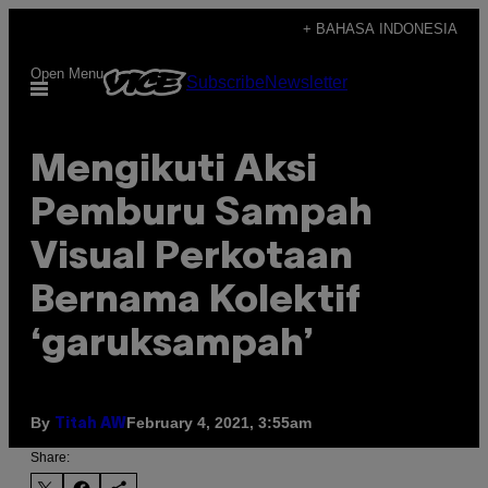
Skip
+ BAHASA INDONESIA
to
Open Menu
Subscribe
Newsletter
content
Mengikuti Aksi
Pemburu Sampah
Visual Perkotaan
Bernama Kolektif
‘garuksampah’
By
February 4, 2021, 3:55am
Titah AW
Share: