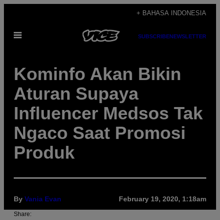
Skip
+ BAHASA INDONESIA
to
Open
content
SUBSCRIBE
NEWSLETTER
Menu
Kominfo Akan Bikin
Aturan Supaya
Influencer Medsos Tak
Ngaco Saat Promosi
Produk
By
Vania Evan
February 19, 2020, 1:18am
Share: