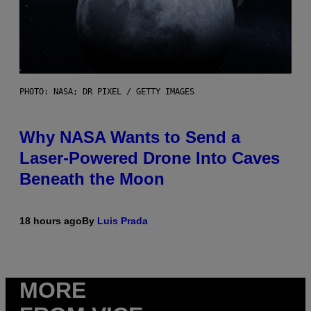
PHOTO: NASA; DR PIXEL / GETTY IMAGES
Why NASA Wants to Send a
Laser-Powered Drone Into Caves
Beneath the Moon
18 hours ago
By
Luis Prada
MORE