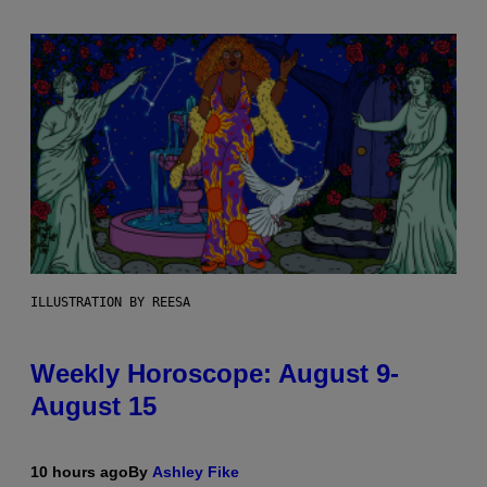
ILLUSTRATION BY REESA
Weekly Horoscope: August 9-
August 15
10 hours ago
By
Ashley Fike