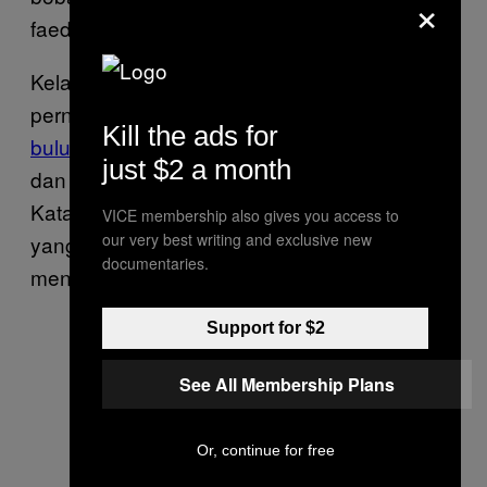
×
faedahnya enggak ada.
Kelakuan aneh-aneh demi konten lainnya
pernah dilakukan Ericko Lim yang
memakan
Kill the ads for
bulu kemaluannya sendiri
di dalam roti lapis
just $2 a month
dan merekamnya dalam bentuk
video
.
Katanya sih dalam rangka menepati nazar
VICE membership also gives you access to
our very best writing and exclusive new
yang sempat diutarakannya jika sudah
documentaries.
menembus 400 ribu
subscribers.
Support for $2
See All Membership Plans
Or, continue for free