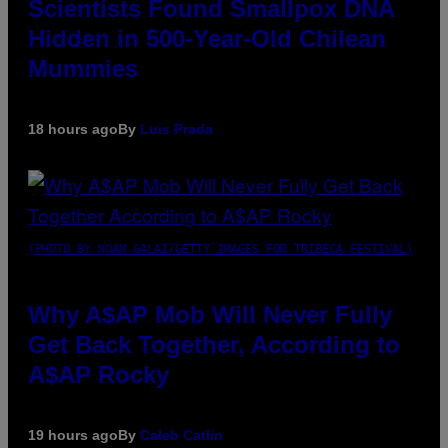
Scientists Found Smallpox DNA
Hidden in 500-Year-Old Chilean
Mummies
18 hours ago
By
Luis Prada
(PHOTO BY NOAM GALAI/GETTY IMAGES FOR TRIBECA FESTIVAL)
Why A$AP Mob Will Never Fully
Get Back Together, According to
A$AP Rocky
19 hours ago
By
Caleb Catlin