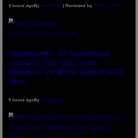
4 hours ago
By
Maha Haq
| Reviewed by
Ysolt Usigan
PHOTO BY NICK LAHAM/GETTY IMAGES
‘Madden NFL 27’ Soundtrack
Includes Ozzy Osbourne,
Metallica, the White Stripes, and
Styx
5 hours ago
By
Dan Milam
SCREENSHOT: ROCKSTAR GAMES, NETFLIX