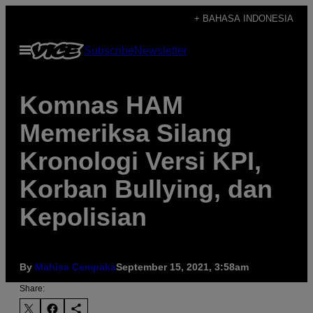
Skip
+ BAHASA INDONESIA
to
Open
Subscribe
Newsletter
content
Menu
Komnas HAM
Memeriksa Silang
Kronologi Versi KPI,
Korban Bullying, dan
Kepolisian
By
Mahisa Cempaka
September 15, 2021, 3:58am
Share: