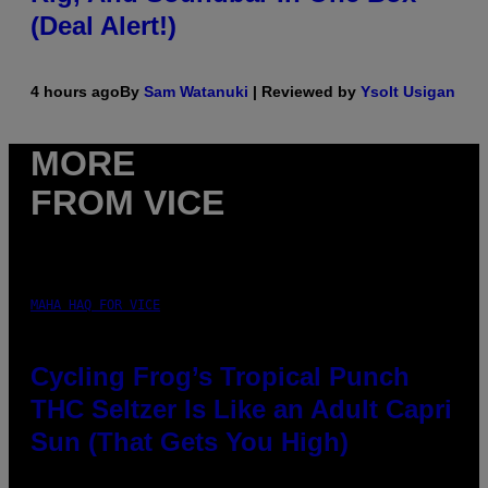
(Deal Alert!)
4 hours ago
By
Sam Watanuki
| Reviewed by
Ysolt Usigan
MORE
FROM VICE
MAHA HAQ FOR VICE
Cycling Frog’s Tropical Punch
THC Seltzer Is Like an Adult Capri
Sun (That Gets You High)