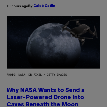
By
10 hours ago
Caleb Catlin
PHOTO: NASA; DR PIXEL / GETTY IMAGES
Why NASA Wants to Send a
Laser-Powered Drone Into
Caves Beneath the Moon