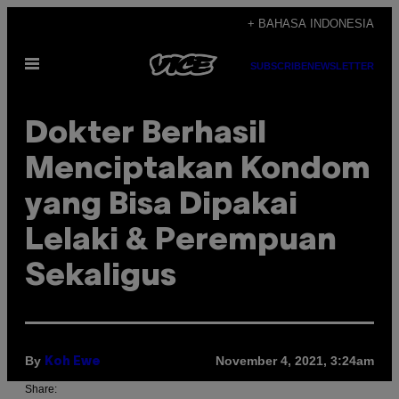
Skip
+ BAHASA INDONESIA
to
Open
content
SUBSCRIBE
NEWSLETTER
Menu
Dokter Berhasil
Menciptakan Kondom
yang Bisa Dipakai
Lelaki & Perempuan
Sekaligus
By
November 4, 2021, 3:24am
Koh Ewe
Share: