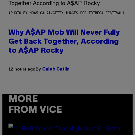
(PHOTO BY NOAM GALAI/GETTY IMAGES FOR TRIBECA FESTIVAL)
Why A$AP Mob Will Never Fully
Get Back Together, According
to A$AP Rocky
By
12 hours ago
Caleb Catlin
MORE
FROM VICE