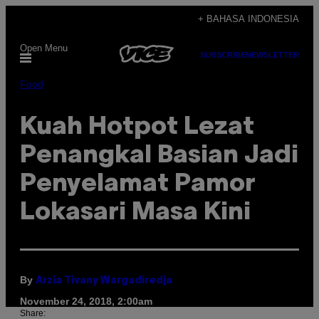
Skip
+ BAHASA INDONESIA
to
Open Menu
content
SUBSCRIBE
NEWSLETTER
Food
Kuah Hotpot Lezat
Penangkal Basian Jadi
Penyelamat Pamor
Lokasari Masa Kini
By
Arzia Tivany Wargadiredja
November 24, 2018, 2:00am
Share: