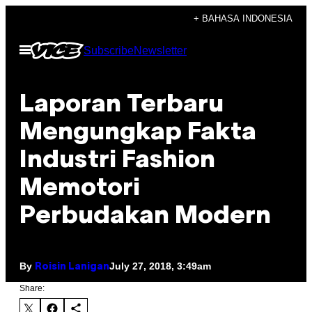
Skip
+ BAHASA INDONESIA
to
Open
Subscribe
Newsletter
content
Menu
Laporan Terbaru
Mengungkap Fakta
Industri Fashion
Memotori
Perbudakan Modern
By
July 27, 2018, 3:49am
Roisin Lanigan
Share: