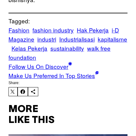
Tagged:
Fashion
fashion industry
Hak Pekerja
i-D
Magazine
industri
Industrialisasi
kapitalisme
Kelas Pekerja
sustainability
walk free
foundation
Follow Us On Discover
Make Us Preferred In Top Stories
Share:
MORE
LIKE THIS