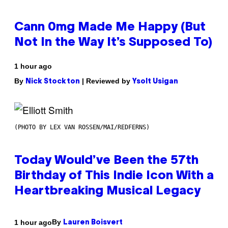
Cann 0mg Made Me Happy (But
Not In the Way It’s Supposed To)
1 hour ago
By
| Reviewed by
Nick Stockton
Ysolt Usigan
(PHOTO BY LEX VAN ROSSEN/MAI/REDFERNS)
Today Would’ve Been the 57th
Birthday of This Indie Icon With a
Heartbreaking Musical Legacy
By
1 hour ago
Lauren Boisvert