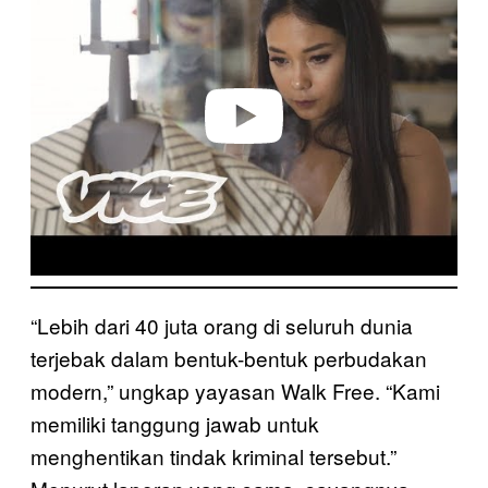
y
v
i
d
e
o
“Lebih dari 40 juta orang di seluruh dunia
terjebak dalam bentuk-bentuk perbudakan
modern,” ungkap yayasan Walk Free. “Kami
memiliki tanggung jawab untuk
menghentikan tindak kriminal tersebut.”