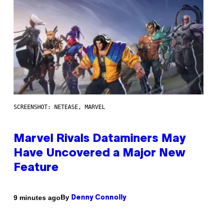
SCREENSHOT: NETEASE, MARVEL
Marvel Rivals Dataminers May
Have Uncovered a Major New
Feature
By
9 minutes ago
Denny Connolly