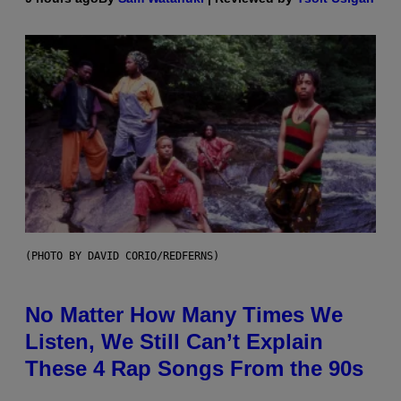
(PHOTO BY DAVID CORIO/REDFERNS)
No Matter How Many Times We
Listen, We Still Can’t Explain
These 4 Rap Songs From the 90s