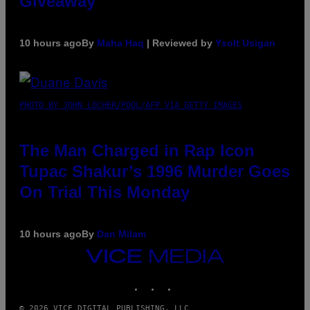
Giveaway
10 hours ago
By
Maha Haq
| Reviewed by
Ysolt Usigan
PHOTO BY JOHN LOCHER/POOL/AFP VIA GETTY IMAGES
The Man Charged in Rap Icon
Tupac Shakur’s 1996 Murder Goes
On Trial This Monday
10 hours ago
By
Dan Milam
VICE
MEDIA
INSTAGRAM
TIKTOK
YOUTUBE
© 2026 VICE DIGITAL PUBLISHING, LLC