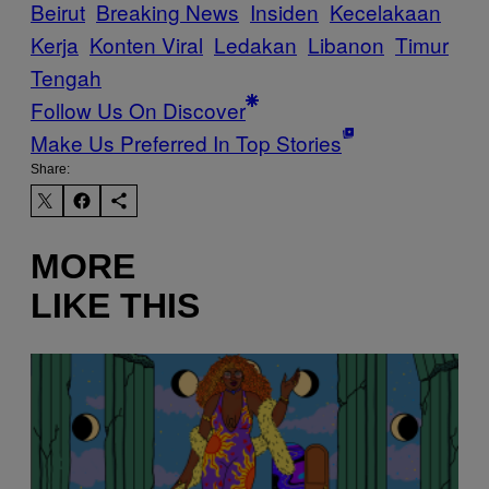
Beirut
Breaking News
Insiden
Kecelakaan
Kerja
Konten Viral
Ledakan
Libanon
Timur
Tengah
Follow Us On Discover
Make Us Preferred In Top Stories
Share:
MORE
LIKE THIS