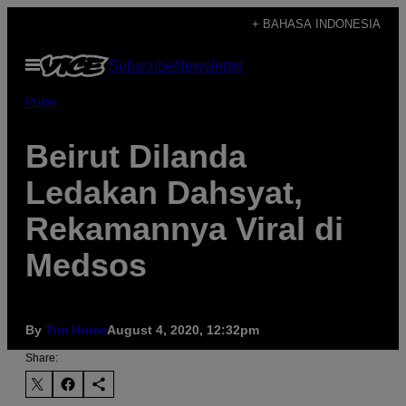
Skip
+ BAHASA INDONESIA
to
Open
Subscribe
Newsletter
content
Menu
Pulse
Beirut Dilanda
Ledakan Dahsyat,
Rekamannya Viral di
Medsos
By
Tim Hume
August 4, 2020, 12:32pm
Share: