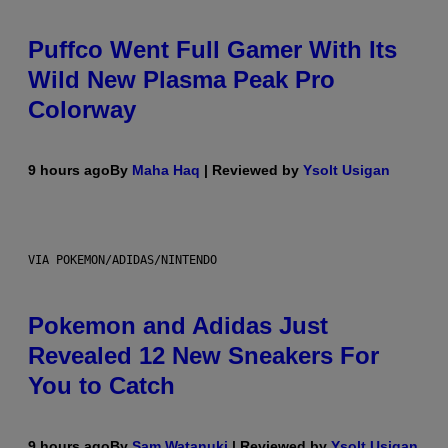
Puffco Went Full Gamer With Its
Wild New Plasma Peak Pro
Colorway
9 hours ago
By
Maha Haq
| Reviewed by
Ysolt Usigan
VIA POKEMON/ADIDAS/NINTENDO
Pokemon and Adidas Just
Revealed 12 New Sneakers For
You to Catch
9 hours ago
By
Sam Watanuki
| Reviewed by
Ysolt Usigan