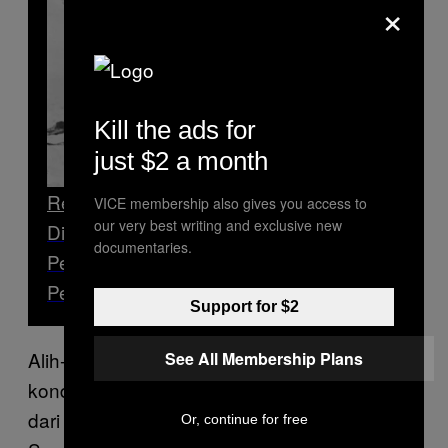
×
Kill the ads for
just $2 a month
Read Next
VICE membership also gives you access to
our very best writing and exclusive new
Dilema Pria Selamat dari Kecelakaan
documentaries.
Pesawat Berkat Makan Daging Sesama
Penumpang
Support for $2
Alih-alih dibikin jera, Sagawa justru menjadi
See All Membership Plans
kondang di dalam negeri. Sejak dia keluar
dari rumah sakit pada 12 Agustus 1986,
Or, continue for free