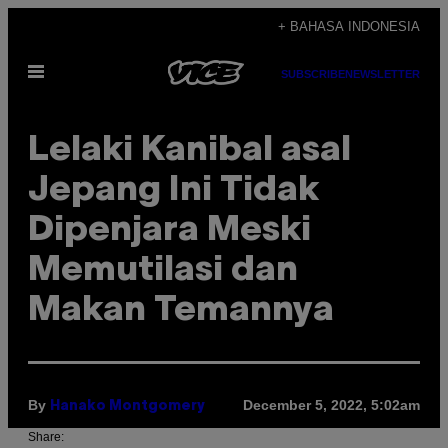
Skip
+ BAHASA INDONESIA
to
Open
content
SUBSCRIBE
NEWSLETTER
Menu
Lelaki Kanibal asal
Jepang Ini Tidak
Dipenjara Meski
Memutilasi dan
Makan Temannya
By
December 5, 2022, 5:02am
Hanako Montgomery
Share: