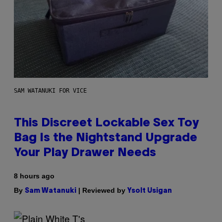
SAM WATANUKI FOR VICE
This Discreet Lockable Sex Toy
Bag Is the Nightstand Upgrade
Your Play Drawer Needs
8 hours ago
By
| Reviewed by
Sam Watanuki
Ysolt Usigan