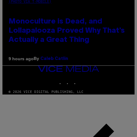
(PHOTO VIA T-MOBILE)
Monoculture is Dead, and
Lollapalooza Proved Why That’s
Actually a Great Thing
By
9 hours ago
Caleb Catlin
VICE
MEDIA
INSTAGRAM
TIKTOK
YOUTUBE
© 2026 VICE DIGITAL PUBLISHING, LLC