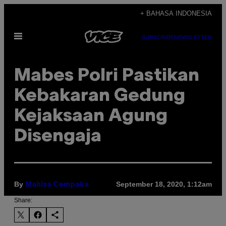
Skip
+ BAHASA INDONESIA
to
Open
content
SUBSCRIBE
NEWSLETTER
Menu
Mabes Polri Pastikan
Kebakaran Gedung
Kejaksaan Agung
Disengaja
By
September 18, 2020, 1:12am
Mahisa Cempaka
Share: