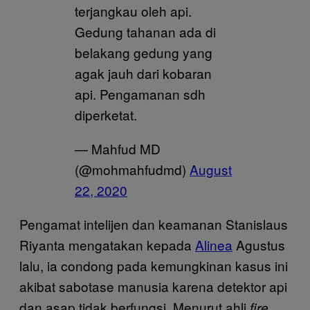
terjangkau oleh api.
Gedung tahanan ada di
belakang gedung yang
agak jauh dari kobaran
api. Pengamanan sdh
diperketat.
— Mahfud MD
(@mohmahfudmd)
August
22, 2020
Pengamat intelijen dan keamanan Stanislaus
Riyanta mengatakan kepada
Alinea
Agustus
lalu, ia condong pada kemungkinan kasus ini
akibat sabotase manusia karena detektor api
dan asap tidak berfungsi. Menurut ahli
fire