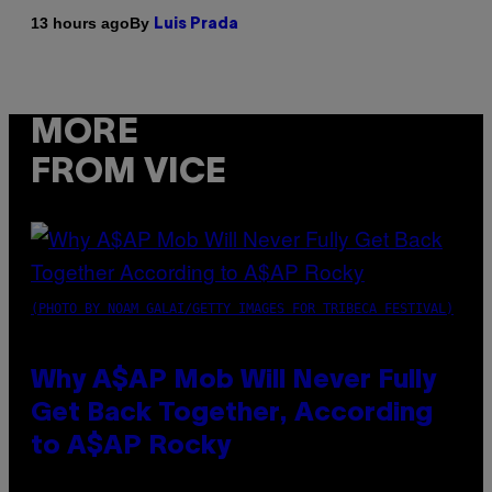
By
13 hours ago
Luis Prada
MORE
FROM VICE
(PHOTO BY NOAM GALAI/GETTY IMAGES FOR TRIBECA FESTIVAL)
Why A$AP Mob Will Never Fully
Get Back Together, According
to A$AP Rocky