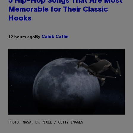
5 Hip-Hop Songs That Are Most
Memorable for Their Classic
Hooks
By
12 hours ago
Caleb Catlin
PHOTO: NASA; DR PIXEL / GETTY IMAGES