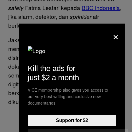
Fatma Lestari kepada
BBC Indonesia
,
safety
jika alarm, detektor, dan
air
sprinkler
berfungsi, mestinya kebakaran tidak meluas.
×
Jaksa Agung S.T. Burhanuddin telah
menjanjikan, tidak ada berkas perkara yang
disimpan di gedung tersebut. Sedangkan
dokumen kepegawaian yang terlalap api,
Kill the ads for
semuanya sudah dicadangkan secara
just $2 a month
digital. “Yang utamanya, bahwa berkas-
VICE membership also gives you access to
berkas perkara tidak ada di sini,” ujarnya,
our very best writing and exclusive new
dikutip
Liputan6
.
documentaries.
Support for $2