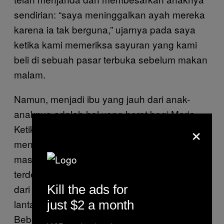
sendirian: “saya meninggalkan ayah mereka
karena ia tak berguna,” ujarnya pada saya
ketika kami memeriksa sayuran yang kami
beli di sebuah pasar terbuka sebelum makan
malam.
Namun, menjadi ibu yang jauh dari anak-
anaknya adalah hal yang berat bagi Maria.
×
Ketika salah satu anak laki-lakinya
mengabarinya lewat telepon bahwa ia tak
masuk sekolah—waktu itu hari senin—jeritan
terdengar dari kamar tidur Alicia. Maria keluar
Kill the ads for
dari kamar itu dengan terengah-engah. Ia
lantas mandi untuk menenangkan diri.
just $2 a month
Beberapa jam kemudian, ia diam dan terlihat