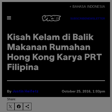
Skip
+ BAHASA INDONESIA
to
Open
content
SUBSCRIBE
NEWSLETTER
Menu
Kisah Kelam di Balik
Makanan Rumahan
Hong Kong Karya PRT
Filipina
By
October 25, 2016, 1:03pm
Justin Heifetz​​
Share: