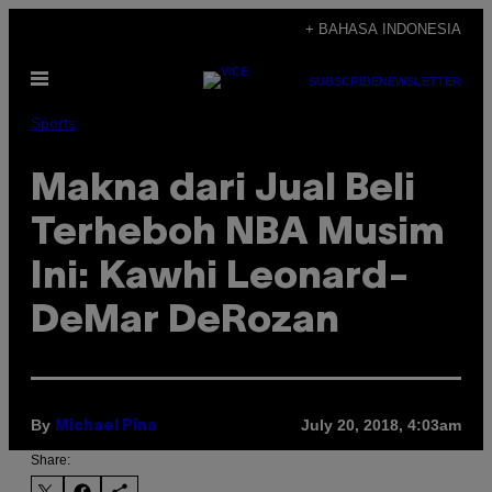
Skip
+ BAHASA INDONESIA
to
Open
content
SUBSCRIBE
NEWSLETTER
Menu
Sports
Makna dari Jual Beli
Terheboh NBA Musim
Ini: Kawhi Leonard-
DeMar DeRozan
By
July 20, 2018, 4:03am
Michael Pina
Share: