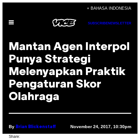
Skip
+ BAHASA INDONESIA
to
Open
content
SUBSCRIBE
NEWSLETTER
Menu
Mantan Agen Interpol
Punya Strategi
Melenyapkan Praktik
Pengaturan Skor
Olahraga
By
November 24, 2017, 10:30pm
Brian Blickenstaff
Share: