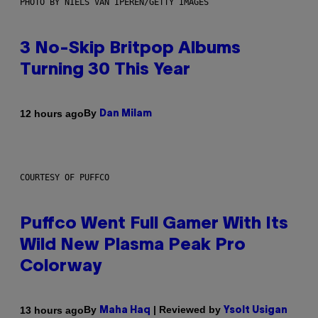
PHOTO BY NIELS VAN IPEREN/GETTY IMAGES
3 No-Skip Britpop Albums
Turning 30 This Year
By
12 hours ago
Dan Milam
COURTESY OF PUFFCO
Puffco Went Full Gamer With Its
Wild New Plasma Peak Pro
Colorway
By
| Reviewed by
13 hours ago
Maha Haq
Ysolt Usigan