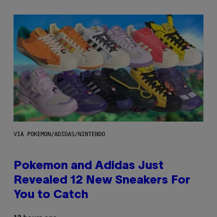
VIA POKEMON/ADIDAS/NINTENDO
Pokemon and Adidas Just
Revealed 12 New Sneakers For
You to Catch