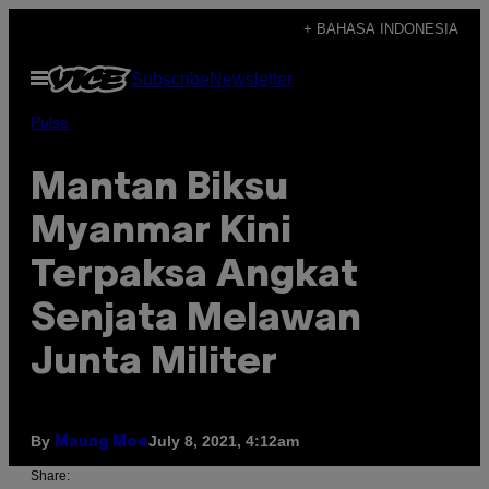
Skip
+ BAHASA INDONESIA
to
Open
Subscribe
Newsletter
content
Menu
Pulse
Mantan Biksu
Myanmar Kini
Terpaksa Angkat
Senjata Melawan
Junta Militer
By
July 8, 2021, 4:12am
Maung Moe
Share: