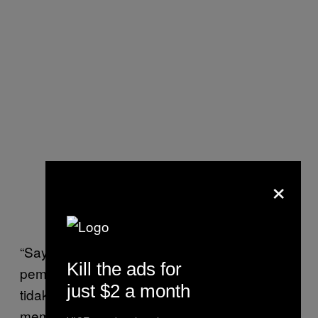
×
“Saya dulu melarang orang melakukan
Kill the ads for
pembunuhan, dan menahan diri sendiri agar
just $2 a month
tidak melakukan itu.” Tapi kini dia harus siap
membunuh sesama manusia.