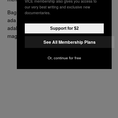
VICE membership also gives you access to
our very best writing and exclusive new
Bagi Michael dan anggota pasukan lain, tidak
documentaries.
ada alasan untuk mundur. “Slogan kami
adalah ‘Pukul mereka dengan tongkat begitu
Support for $2
magasin kosong.’”
See All Membership Plans
Or, continue for free