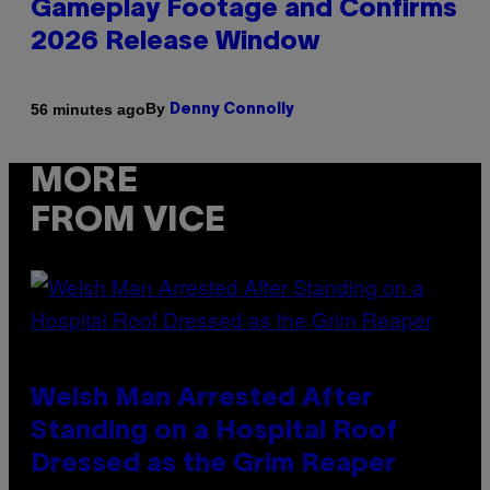
Gameplay Footage and Confirms
2026 Release Window
By
56 minutes ago
Denny Connolly
MORE
FROM VICE
Welsh Man Arrested After
Standing on a Hospital Roof
Dressed as the Grim Reaper