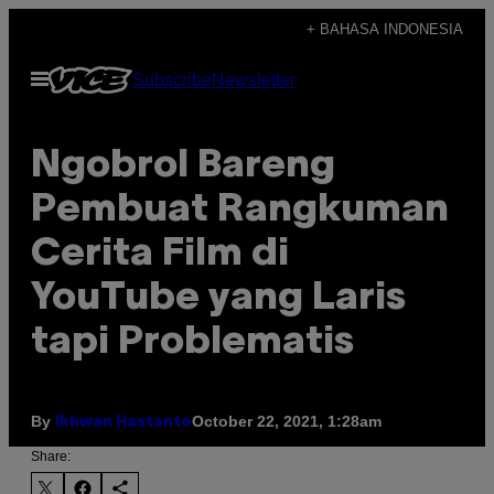
Skip
+ BAHASA INDONESIA
to
Open
Subscribe
Newsletter
content
Menu
Ngobrol Bareng
Pembuat Rangkuman
Cerita Film di
YouTube yang Laris
tapi Problematis
By
October 22, 2021, 1:28am
Ikhwan Hastanto
Share: