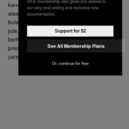
VICE membership also gives you access to
kanal tersebut menghasilkan pendapatan di
our very best writing and exclusive new
atas Rp20 juta sebulan. Pernah di salah satu
documentaries.
bulan, uang dari YouTube mencapai Rp50
juta. Jaring pengaman finansial mereka
Support for $2
berhasil. Utang terbayar, ponsel sebagai alat
See All Membership Plans
produksi utama kini sudah berganti model
yang lebih canggih.
Or, continue for free