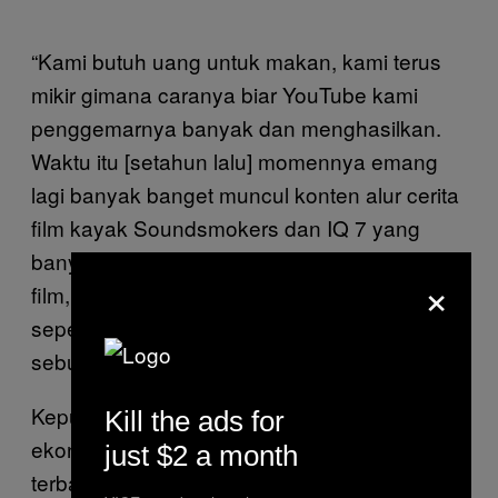
“Kami butuh uang untuk makan, kami terus
mikir gimana caranya biar YouTube kami
penggemarnya banyak dan menghasilkan.
Waktu itu [setahun lalu] momennya emang
lagi banyak banget muncul konten alur cerita
film kayak Soundsmokers dan IQ 7 yang
banyak ditonton,” ujar Dewa. Pengunduhan
×
film, penyuntingan, dan perekaman suara
sepenuhnya dilakukan Dewa menggunakan
sebuah
seharga Rp1,5 juta.
smartphone
Keputusan ini, setidaknya dilihat dari prinsip
Kill the ads for
ekonomi, sukses besar. Kanal milik Dewa
just $2 a month
terbang tinggi sekali. Belum setahun berjalan,