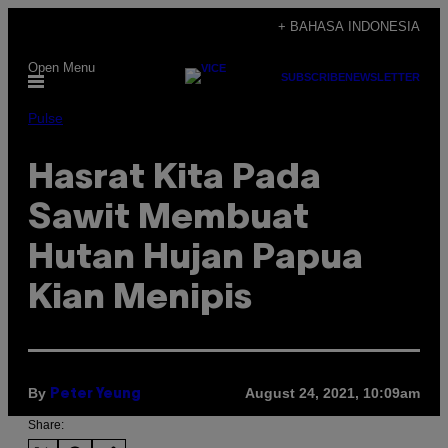
Skip
+ BAHASA INDONESIA
to
Open Menu
content
SUBSCRIBE
NEWSLETTER
Pulse
Hasrat Kita Pada
Sawit Membuat
Hutan Hujan Papua
Kian Menipis
By
August 24, 2021, 10:09am
Peter Yeung
Share: