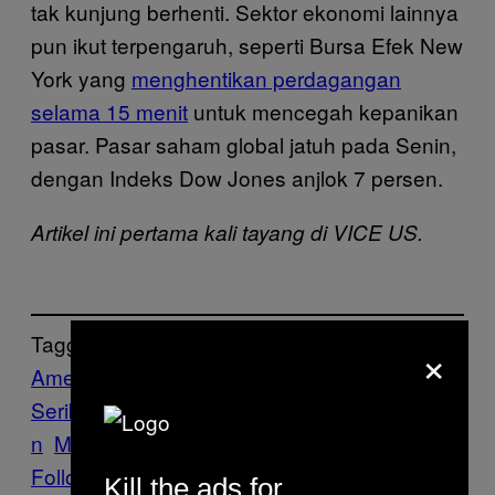
tak kunjung berhenti. Sektor ekonomi lainnya
pun ikut terpengaruh, seperti Bursa Efek New
York yang
menghentikan perdagangan
selama 15 menit
untuk mencegah kepanikan
pasar. Pasar saham global jatuh pada Senin,
dengan Indeks Dow Jones anjlok 7 persen.
Artikel ini pertama kali tayang di VICE US.
Tagged:
×
Amerika
Serikat
Coronavirus
indonesia
Italia
Londo
n
Maskapai penerbangan
Prancis
Follow Us On Discover
Kill the ads for