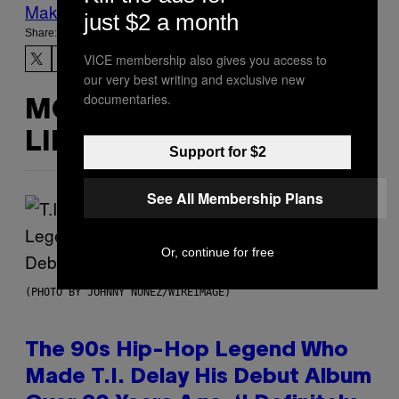
Make Us Preferred In Top Stories
just $2 a month
Share:
VICE membership also gives you access to
our very best writing and exclusive new
documentaries.
MORE
LIKE THIS
Support for $2
See All Membership Plans
Or, continue for free
(PHOTO BY JOHNNY NUNEZ/WIREIMAGE)
The 90s Hip-Hop Legend Who
Made T.I. Delay His Debut Album