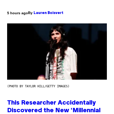
By
5 hours ago
Lauren Boisvert
(PHOTO BY TAYLOR HILL/GETTY IMAGES)
This Researcher Accidentally
Discovered the New ‘Millennial