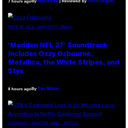
By
| Reviewed by
7 hours ago
Maha Haq
Ysolt Usigan
PHOTO BY NICK LAHAM/GETTY IMAGES
‘Madden NFL 27’ Soundtrack
Includes Ozzy Osbourne,
Metallica, the White Stripes, and
Styx
By
8 hours ago
Dan Milam
SCREENSHOT: ROCKSTAR GAMES, NETFLIX