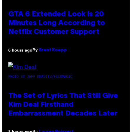
GTA 6 Extended Look is 20
Minutes Long According to
Netflix Customer Support
By
8 hours ago
Brent Koepp
PHOTO BY JEFF KRAVITZ/FILMMAGIC
The Set of Lyrics That Still Give
Kim Deal Firsthand
Embarrassment Decades Later
By
8 hours ago
Lauren Boisvert