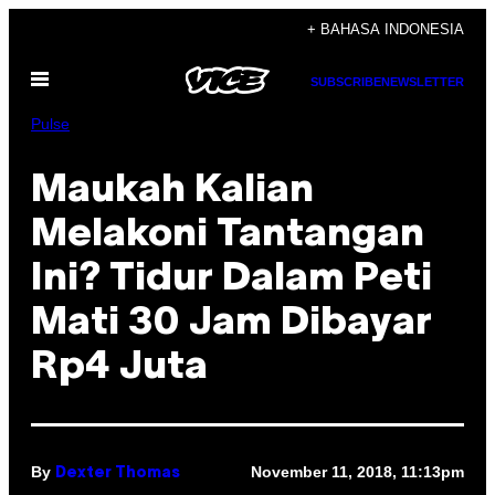
Skip
+ BAHASA INDONESIA
to
Open
content
SUBSCRIBE
NEWSLETTER
Menu
Pulse
Maukah Kalian
Melakoni Tantangan
Ini? Tidur Dalam Peti
Mati 30 Jam Dibayar
Rp4 Juta
By
November 11, 2018, 11:13pm
Dexter Thomas