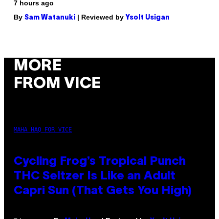
7 hours ago
By
| Reviewed by
Sam Watanuki
Ysolt Usigan
MORE
FROM VICE
MAHA HAQ FOR VICE
Cycling Frog’s Tropical Punch
THC Seltzer Is Like an Adult
Capri Sun (That Gets You High)