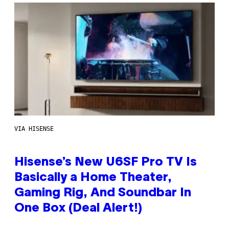
VIA HISENSE
Hisense’s New U6SF Pro TV Is
Basically a Home Theater,
Gaming Rig, And Soundbar In
One Box (Deal Alert!)