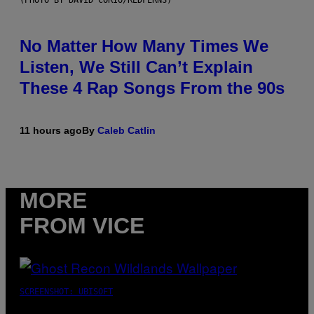
(PHOTO BY DAVID CORIO/REDFERNS)
No Matter How Many Times We
Listen, We Still Can’t Explain
These 4 Rap Songs From the 90s
11 hours ago
By
Caleb Catlin
MORE
FROM VICE
SCREENSHOT: UBISOFT