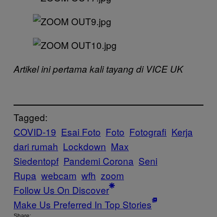
Artikel ini pertama kali tayang di VICE UK
Tagged:
COVID-19
Esai Foto
Foto
Fotografi
Kerja
dari rumah
Lockdown
Max
Siedentopf
Pandemi Corona
Seni
Rupa
webcam
wfh
zoom
Follow Us On Discover
Make Us Preferred In Top Stories
Share: