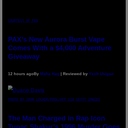
COURTESY OF PAX
PAX’s New Aurora Burst Vape
Comes With a $4,000 Adventure
Giveaway
12 hours ago
By
Maha Haq
| Reviewed by
Ysolt Usigan
PHOTO BY JOHN LOCHER/POOL/AFP VIA GETTY IMAGES
The Man Charged in Rap Icon
Tupac Shakur’s 1996 Murder Goes