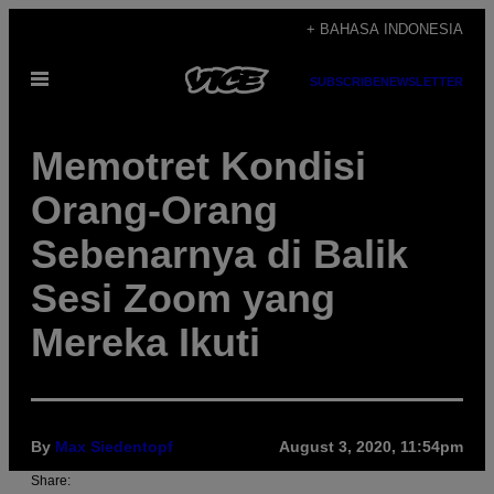
Skip
+ BAHASA INDONESIA
to
Open
content
SUBSCRIBE
NEWSLETTER
Menu
Memotret Kondisi
Orang-Orang
Sebenarnya di Balik
Sesi Zoom yang
Mereka Ikuti
By
Max Siedentopf
August 3, 2020, 11:54pm
Share: