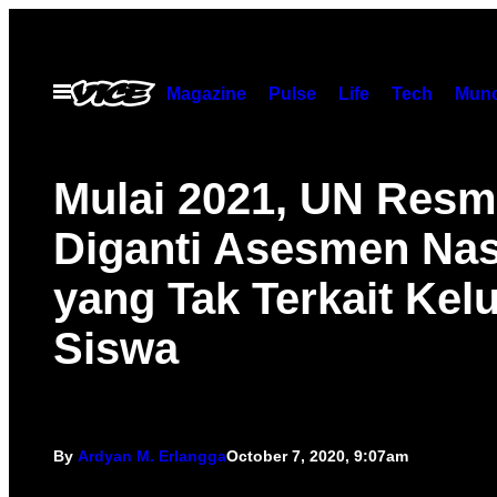
Skip
to
content
Open
Magazine
Pulse
Life
Tech
Munc
Menu
Mulai 2021, UN Resm
Diganti Asesmen Nas
yang Tak Terkait Kel
Siswa
By
Ardyan M. Erlangga
October 7, 2020, 9:07am