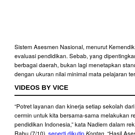
Sistem Asesmen Nasional, menurut Kemendi
evaluasi pendidikan. Sebab, yang dipentingk
berbagai daerah, bukan lagi menetapkan stand
dengan ukuran nilai minimal mata pelajaran ter
VIDEOS BY VICE
“Potret layanan dan kinerja setiap sekolah da
cermin untuk kita bersama-sama melakukan r
pendidikan Indonesia,” kata Nadiem dalam r
Rabu (7/10),
seperti dikutip
. “Hasil As
Kontan