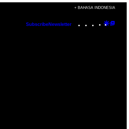
+ BAHASA INDONESIA
Instagram
TikTok
YouTube
Google
Googl
Subscribe
Newsletter
Discover
Top
Posts