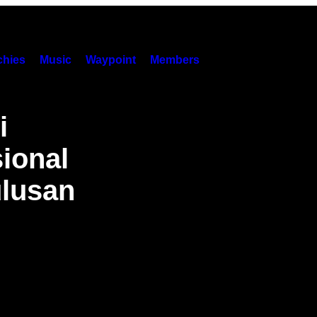
hies
Music
Waypoint
Members
i
ional
ulusan