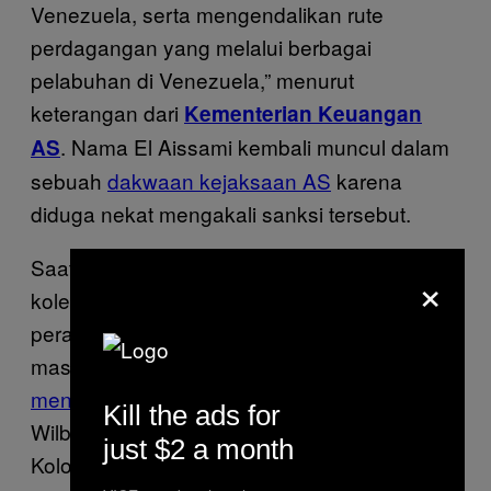
Venezuela, serta mengendalikan rute
perdagangan yang melalui berbagai
pelabuhan di Venezuela,” menurut
keterangan dari
Kementerian Keuangan
. Nama El Aissami kembali muncul dalam
AS
sebuah
dakwaan kejaksaan AS
karena
diduga nekat mengakali sanksi tersebut.
Saat Carvajal menyebut nama-nama mantan
×
koleganya di pemerintah, dia tidak mengakui
perannya sendiri dalam jaringan narkoba di
masa lalu. Berbagai
dokumen penyelidikan
menyatakan
Carvajal menerima bayaran dari
Kill the ads for
Wilber Varela, Kepala Kartel North Valley dari
just $2 a month
Kolombia, untuk mendanai perdagangan