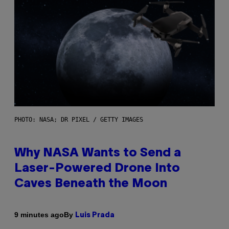
PHOTO: NASA; DR PIXEL / GETTY IMAGES
Why NASA Wants to Send a
Laser-Powered Drone Into
Caves Beneath the Moon
By
9 minutes ago
Luis Prada