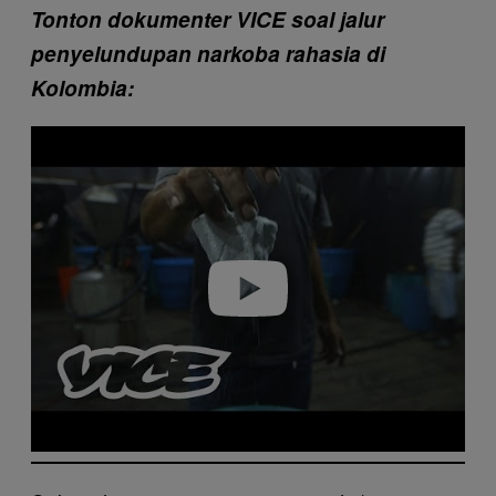
Tonton dokumenter VICE soal jalur
penyelundupan narkoba rahasia di
Kolombia:
P
l
a
y
v
i
d
e
o