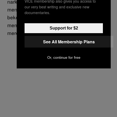
narkoba melalui negaranya. Setelah Varela
VICE membership also gives you access to
our very best writing and exclusive new
meninggal pada 2008, Carvajal terus
documentaries.
bekerjasama dengan kartelnya, dan diduga
memasok ratusan kilogram kokain kepada
Support for $2
mereka.
See All Membership Plans
Or, continue for free