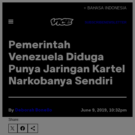
Skip
+ BAHASA INDONESIA
to
Open
content
SUBSCRIBE
NEWSLETTER
Menu
Pemerintah
Venezuela Diduga
Punya Jaringan Kartel
Narkobanya Sendiri
By
June 9, 2019, 10:32pm
Deborah Bonello
Share: