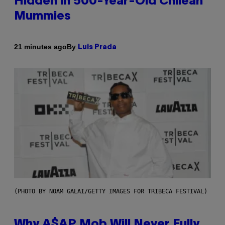
Hidden in 500-Year-Old Chilean
Mummies
By
21 minutes ago
Luis Prada
(PHOTO BY NOAM GALAI/GETTY IMAGES FOR TRIBECA FESTIVAL)
Why A$AP Mob Will Never Fully