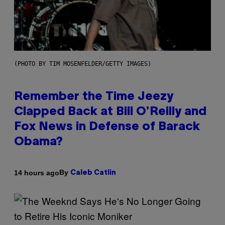
(PHOTO BY TIM MOSENFELDER/GETTY IMAGES)
Remember the Time Jeezy
Clapped Back at Bill O’Reilly and
Fox News in Defense of Barack
Obama?
By
14 hours ago
Caleb Catlin