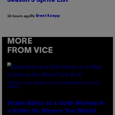
Season 3 Sprite List
By
16 hours ago
Brent Koepp
MORE
FROM VICE
(PHOTO BY JOSE BRETON/PICS ACTION/NURPHOTO VIA GETTY
IMAGES)
Drake Barks at a Goth Woman in
a Video So Bizarre You Would