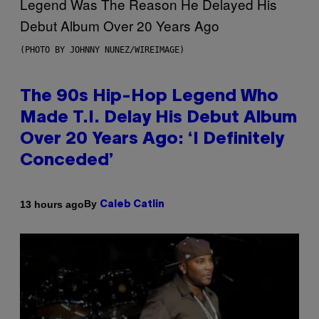
(PHOTO BY JOHNNY NUNEZ/WIREIMAGE)
The 90s Hip-Hop Legend Who
Made T.I. Delay His Debut Album
Over 20 Years Ago: ‘I Definitely
Conceded’
By
13 hours ago
Caleb Catlin