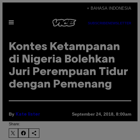
Skip
+ BAHASA INDONESIA
to
Open
content
SUBSCRIBE
NEWSLETTER
Menu
Kontes Ketampanan
di Nigeria Bolehkan
Juri Perempuan Tidur
dengan Pemenang
By
September 24, 2018, 8:00am
Kate lister
Share: