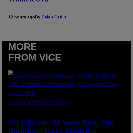
12 hours ago
By
Caleb Catlin
MORE
FROM VICE
(PHOTO BY NITRO/GETTY IMAGES)
On This Day 32 Years Ago, The
Notorious B.I.G. Made the