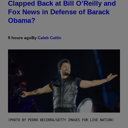
Clapped Back at Bill O’Reilly and
Fox News in Defense of Barack
Obama?
9 hours ago
By
Caleb Catlin
(PHOTO BY PEDRO BECERRA/GETTY IMAGES FOR LIVE NATION)