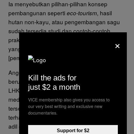
Ia menyebutkan pilihan-pilihan konsep
pembangunan seperti
, hasil
eco-tourism
hutan non-kayu, atau pengembangan sagu
sudah tersedia studi dan contoh-contoh
×
prakteknya. “Tinggal diterapkan dalam skala
yang masif. Jadi, jangan dibenturkan
[pembangunan dengan kelestarian alam].”
Anggota Komisi IV DPR RI Daniel Johan
Kill the ads for
berupaya mencerna cara berpikir Menteri
just $2 a month
LHK secara lebih positif. Kepada awak
media, politikus Partai Kebangkitan Bangsa
VICE membership also gives you access to
our very best writing and exclusive new
tersebut menilai twit Siti adalah bentuk kritik
documentaries.
terhadap sistem ekonomi global yang tidak
adil dilakukan negara-negara maju.
Support for $2