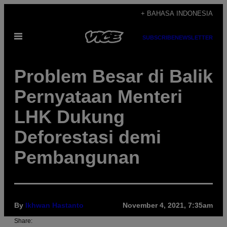
Skip
+ BAHASA INDONESIA
to
Open
content
SUBSCRIBE
NEWSLETTER
Menu
Problem Besar di Balik
Pernyataan Menteri
LHK Dukung
Deforestasi demi
Pembangunan
By
Ikhwan Hastanto
November 4, 2021, 7:35am
Share: