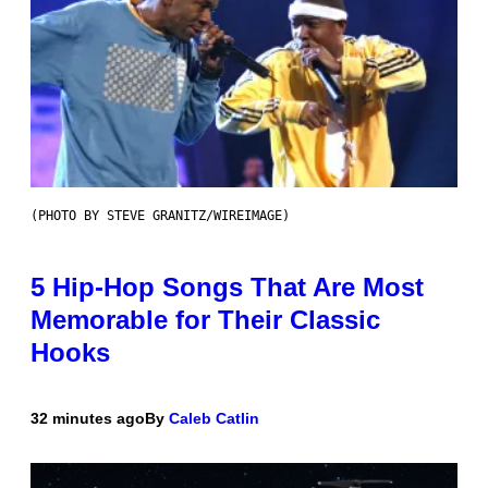
(PHOTO BY STEVE GRANITZ/WIREIMAGE)
5 Hip-Hop Songs That Are Most
Memorable for Their Classic
Hooks
32 minutes ago
By
Caleb Catlin