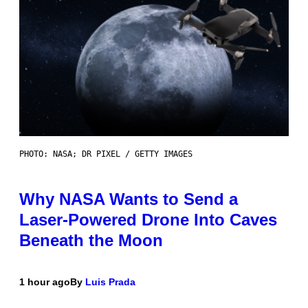
PHOTO: NASA; DR PIXEL / GETTY IMAGES
Why NASA Wants to Send a
Laser-Powered Drone Into Caves
Beneath the Moon
1 hour ago
By
Luis Prada