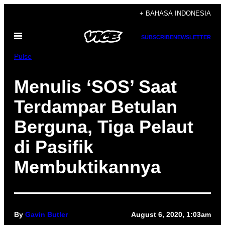
Skip
+ BAHASA INDONESIA
to
Open
content
SUBSCRIBE
NEWSLETTER
Menu
Pulse
Menulis ‘SOS’ Saat
Terdampar Betulan
Berguna, Tiga Pelaut
di Pasifik
Membuktikannya
By
Gavin Butler
August 6, 2020, 1:03am