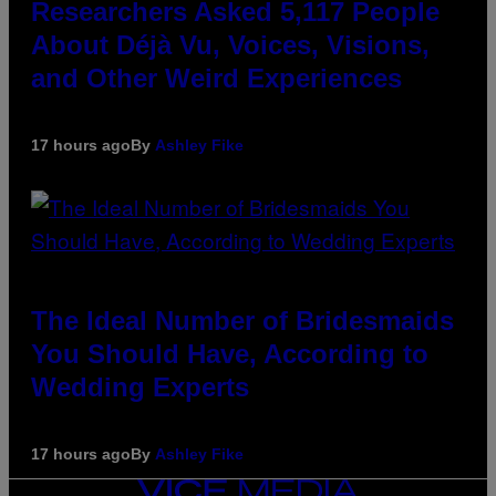
Researchers Asked 5,117 People
About Déjà Vu, Voices, Visions,
and Other Weird Experiences
17 hours ago
By
Ashley Fike
The Ideal Number of Bridesmaids
You Should Have, According to
Wedding Experts
17 hours ago
By
Ashley Fike
VICE