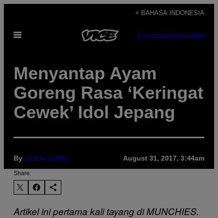
Skip
+ BAHASA INDONESIA
to
Open
content
SUBSCRIBE
NEWSLETTER
Menu
Menyantap Ayam
Goreng Rasa ‘Keringat
Cewek’ Idol Jepang
By
Justin Caffier
August 31, 2017, 3:44am
Share:
Artikel ini pertama kali tayang di MUNCHIES.