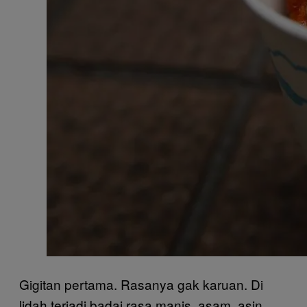
Gigitan pertama. Rasanya gak karuan. Di
lidah terjadi badai rasa manis, asam, asin