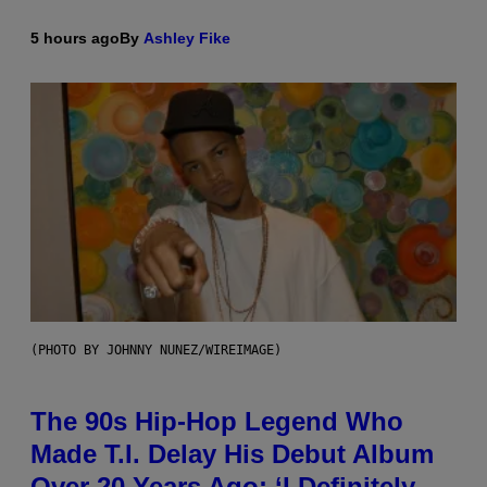
5 hours ago
By
Ashley Fike
(PHOTO BY JOHNNY NUNEZ/WIREIMAGE)
The 90s Hip-Hop Legend Who
Made T.I. Delay His Debut Album
Over 20 Years Ago: ‘I Definitely