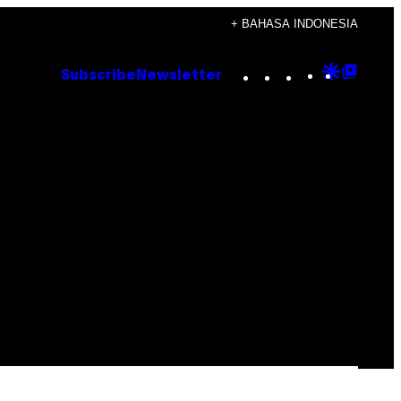
+ BAHASA INDONESIA
Instagram
TikTok
YouTube
Google
Goog
Subscribe
Newsletter
Discove
Top
Posts