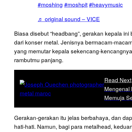
#moshing
#moshpit
#heavymusic
♬ original sound – VICE
Biasa disebut “headbang”, gerakan kepala ini b
dari konser metal. Jenisnya bermacam-maca
yang memutar kepala sekencang-kencangnya. 
rambutmu panjang.
Read Next
Mengenal 
Memuja Se
Gerakan-gerakan itu jelas berbahaya, dan da
hati-hati. Namun, bagi para metalhead, keduan