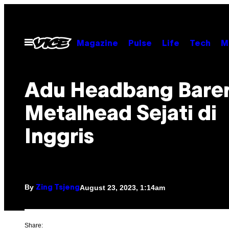
Skip
to
content
Open
Magazine
Pulse
Life
Tech
M
Menu
Adu Headbang Bare
Metalhead Sejati di
Inggris
By
August 23, 2023, 1:14am
Zing Tsjeng
Share: