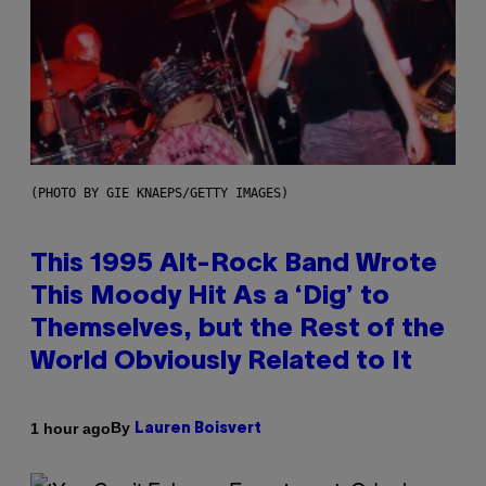
(PHOTO BY GIE KNAEPS/GETTY IMAGES)
This 1995 Alt-Rock Band Wrote
This Moody Hit As a ‘Dig’ to
Themselves, but the Rest of the
World Obviously Related to It
By
1 hour ago
Lauren Boisvert