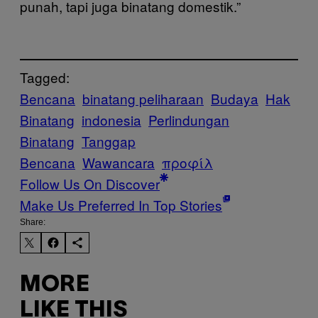
punah, tapi juga binatang domestik.”
Tagged:
Bencana
binatang peliharaan
Budaya
Hak
Binatang
indonesia
Perlindungan
Binatang
Tanggap
Bencana
Wawancara
προφίλ
Follow Us On Discover
Make Us Preferred In Top Stories
Share:
MORE
LIKE THIS