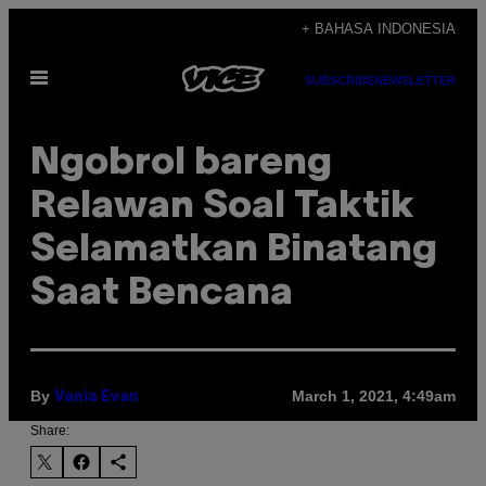
Skip
+ BAHASA INDONESIA
to
Open
content
SUBSCRIBE
NEWSLETTER
Menu
Ngobrol bareng
Relawan Soal Taktik
Selamatkan Binatang
Saat Bencana
By
March 1, 2021, 4:49am
Vania Evan
Share: