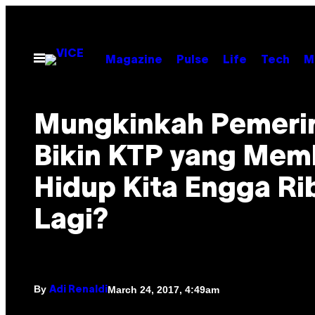
Skip
to
content
Open
Magazine
Pulse
Life
Tech
M
Menu
Mungkinkah Pemeri
Bikin KTP yang Mem
Hidup Kita Engga Ri
Lagi?
By
March 24, 2017, 4:49am
Adi Renaldi