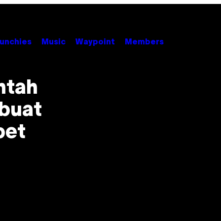
unchies
Music
Waypoint
Members
ntah
buat
bet