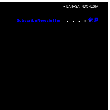
+ BAHASA INDONESIA
Instagram
TikTok
YouTube
Google
Goog
Subscribe
Newsletter
Discove
Top
Posts