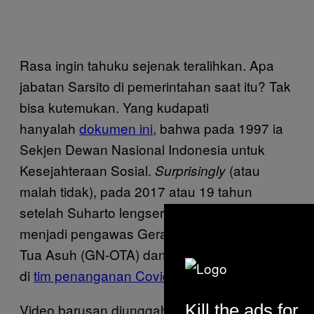
Rasa ingin tahuku sejenak teralihkan. Apa
jabatan Sarsito di pemerintahan saat itu? Tak
bisa kutemukan. Yang kudapati
hanyalah
dokumen ini
, bahwa pada 1997 ia
Sekjen Dewan Nasional Indonesia untuk
Kesejahteraan Sosial.
(atau
Surprisingly
malah tidak), pada 2017 atau 19 tahun
setelah Suharto lengser, Sarsito masih
menjadi pengawas Gerakan Nasional Orang
Tua Asuh (GN-OTA) dan di 2020, ia terlibat
di
tim penanganan Covid-19 Kemensos
.
Kill the ads for
Video barusan diunggah Farhan Perdana