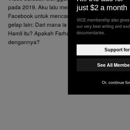
pada 2019. Aku lalu menghubunginya lewat
just $2 a month
Facebook untuk mencari tahu hal yang masih
VICE membership also gives
gelap lain: Dari mana ia mendapat video
our very best writing and ex
Hamli itu? Apakah Farhan sempat bicara
documentaries.
dengannya?
Support for
See All Membe
Or, continue for