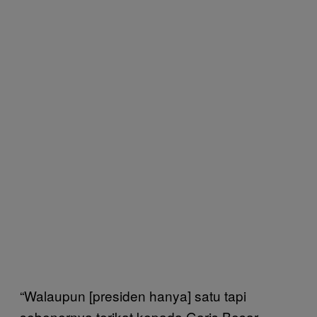
“Walaupun [presiden hanya] satu tapi
sebenernya terikat kepada Garis Besar