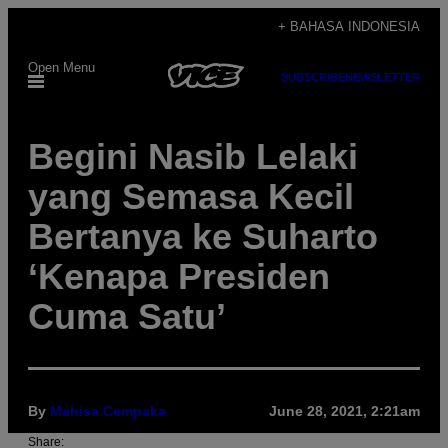
Skip
+ BAHASA INDONESIA
to
Open Menu
content
SUBSCRIBE
NEWSLETTER
Begini Nasib Lelaki
yang Semasa Kecil
Bertanya ke Suharto
‘Kenapa Presiden
Cuma Satu’
By
Mahisa Cempaka
June 28, 2021, 2:21am
Share: