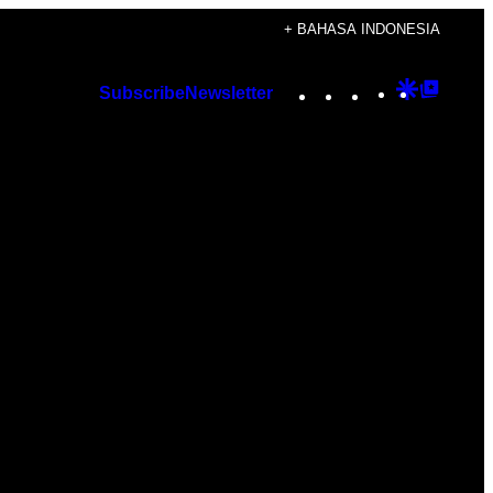
+ BAHASA INDONESIA
Instagram
TikTok
YouTube
Google
Googl
Subscribe
Newsletter
Discover
Top
Posts