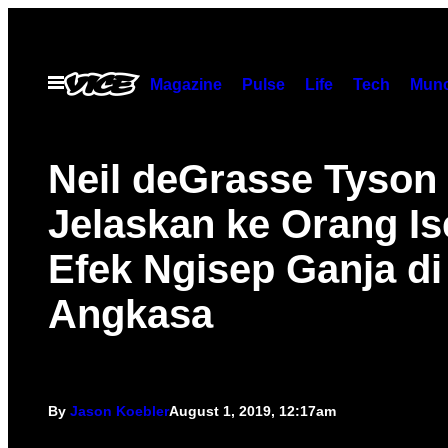
Skip
to
content
Open
Magazine
Pulse
Life
Tech
Munc
Menu
Neil deGrasse Tyson
Jelaskan ke Orang I
Efek Ngisep Ganja di
Angkasa
By
Jason Koebler
August 1, 2019, 12:17am