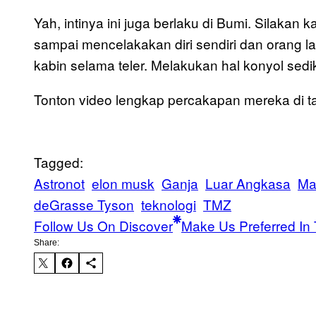
Yah, intinya ini juga berlaku di Bumi. Silakan
sampai mencelakakan diri sendiri dan orang la
kabin selama teler. Melakukan hal konyol sedik
Tonton video lengkap percakapan mereka di ta
Tagged:
Astronot
elon musk
Ganja
Luar Angkasa
Ma
deGrasse Tyson
teknologi
TMZ
Follow Us On Discover
Make Us Preferred In 
Share: