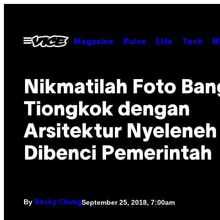
Skip
to
content
Open
Magazine
Pulse
Life
Tech
M
Menu
Nikmatilah Foto Ba
Tiongkok dengan
Arsitektur Nyeleneh
Dibenci Pemerintah
By
September 25, 2018, 7:00am
Becky Chung