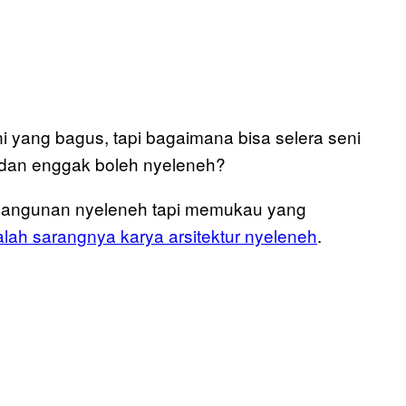
eni yang bagus, tapi bagaimana bisa selera seni
dan enggak boleh nyeleneh?
 bangunan nyeleneh tapi memukau yang
lah sarangnya karya arsitektur nyeleneh
.