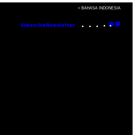
+ BAHASA INDONESIA
Instagram
TikTok
YouTube
Google
Goog
Subscribe
Newsletter
Discove
Top
Posts