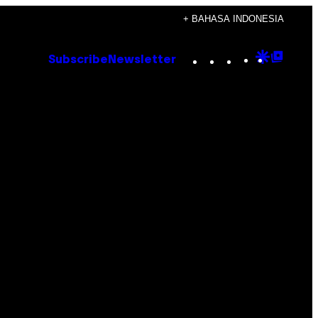
+ BAHASA INDONESIA
Instagram
TikTok
YouTube
Google
Goog
Subscribe
Newsletter
Discove
Top
Posts