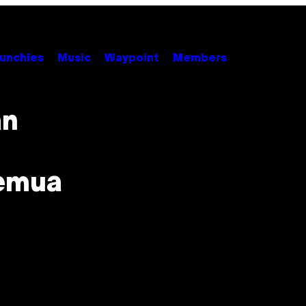
unchies
Music
Waypoint
Members
an
Semua