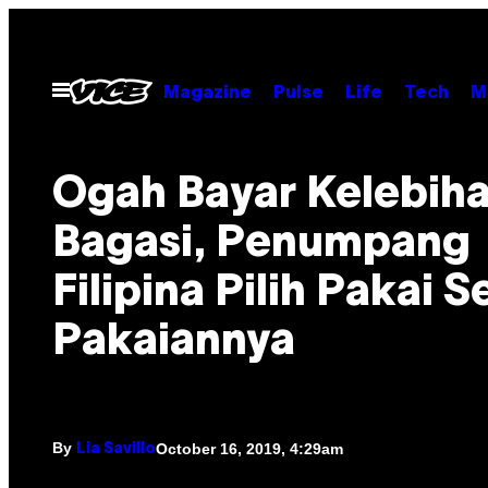
Skip
to
content
Open
Magazine
Pulse
Life
Tech
M
Menu
Ogah Bayar Kelebih
Bagasi, Penumpang
Filipina Pilih Pakai 
Pakaiannya
By
October 16, 2019, 4:29am
Lia Savillo