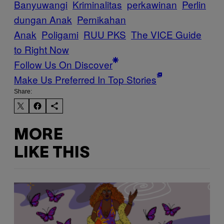
Banyuwangi
Kriminalitas
perkawinan
Perlin
dungan Anak
Pernikahan
Anak
Poligami
RUU PKS
The VICE Guide
to Right Now
Follow Us On Discover
Make Us Preferred In Top Stories
Share:
MORE
LIKE THIS