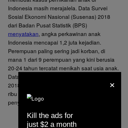
Indonesia masih merajalela. Data Survei
Sosial Ekonomi Nasional (Susenas) 2018
dari Badan Pusat Statistik (BPS)
menyatakan
, angka perkawinan anak
Indonesia mencapai 1,2 juta kejadian.
Perempuan paling sering jadi korban, di
mana 1 dari 9 perempuan yang kini berusia
20-24 tahun tercatat menikah saat usia anak.
Data Mahkamah Agung mencatat khusus di
×
2018, angka perkawinan anak
mencapai
193
ribu kasus. Kalimantan Selatan menjadi
penyumbang seperempat jumlahnya.
Kill the ads for
just $2 a month