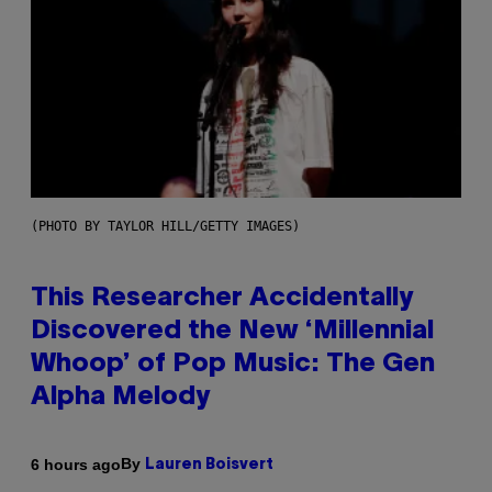
(PHOTO BY TAYLOR HILL/GETTY IMAGES)
This Researcher Accidentally
Discovered the New ‘Millennial
Whoop’ of Pop Music: The Gen
Alpha Melody
By
6 hours ago
Lauren Boisvert