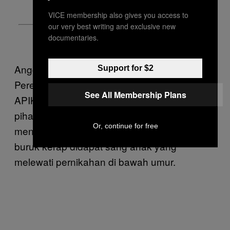
VICE membership also gives you access to
our very best writing and exclusive new
documentaries.
Anggota Lembaga Bantuan Hukum Asosiasi
Support for $2
Perempuan Indonesia untuk Keadilan (LBH
See All Membership Plans
APIK) Khotimun Sutanti mengatakan
pihaknya terus melakukan advokasi untuk
Or, continue for free
menekan laju pernikahan anak. Dampak
buruk kerap didapat sang anak yang
melewati pernikahan di bawah umur.