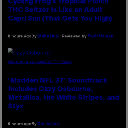
Cycling Frog’s Tropical Punch
THC Seltzer Is Like an Adult
Capri Sun (That Gets You High)
By
| Reviewed by
8 hours ago
Maha Haq
Ysolt Usigan
PHOTO BY NICK LAHAM/GETTY IMAGES
‘Madden NFL 27’ Soundtrack
Includes Ozzy Osbourne,
Metallica, the White Stripes, and
Styx
By
9 hours ago
Dan Milam