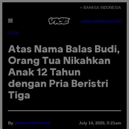
Skip
+ BAHASA INDONESIA
to
Open
content
SUBSCRIBE
NEWSLETTER
Menu
Pulse
Atas Nama Balas Budi,
Orang Tua Nikahkan
Anak 12 Tahun
dengan Pria Beristri
Tiga
By
July 14, 2020, 5:21am
Ikhwan Hastanto