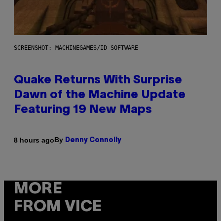
SCREENSHOT: MACHINEGAMES/ID SOFTWARE
Quake Returns With Surprise
Dawn of the Machine Update
Featuring 19 New Maps
By
8 hours ago
Denny Connolly
MORE
FROM VICE