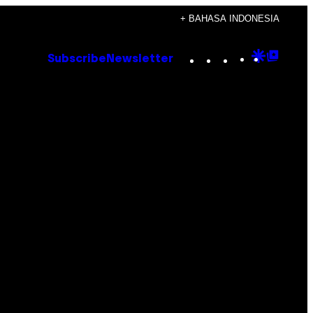
+ BAHASA INDONESIA
Instagram
TikTok
YouTube
Google
Goog
Subscribe
Newsletter
Discove
Top
Posts