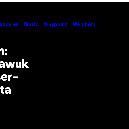
unchies
Music
Waypoint
Members
n:
Dawuk
er-
ta