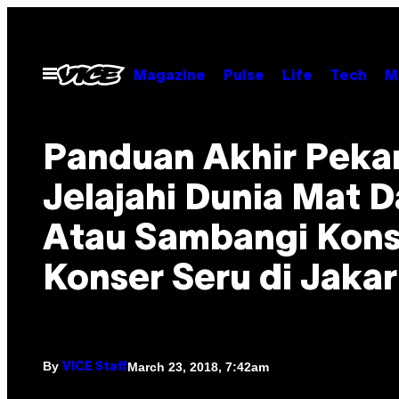
Skip
to
content
Open
Magazine
Pulse
Life
Tech
M
Menu
Panduan Akhir Peka
Jelajahi Dunia Mat 
Atau Sambangi Kons
Konser Seru di Jakar
By
March 23, 2018, 7:42am
VICE Staff