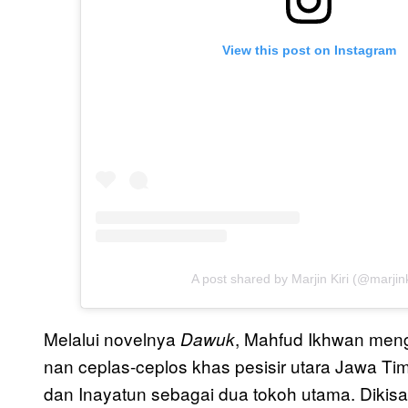
View this post on Instagram
A post shared by Marjin Kiri (@marjink
Melalui novelnya
, Mahfud Ikhwan men
Dawuk
nan ceplas-ceplos khas pesisir utara Jawa T
dan Inayatun sebagai dua tokoh utama. Diki