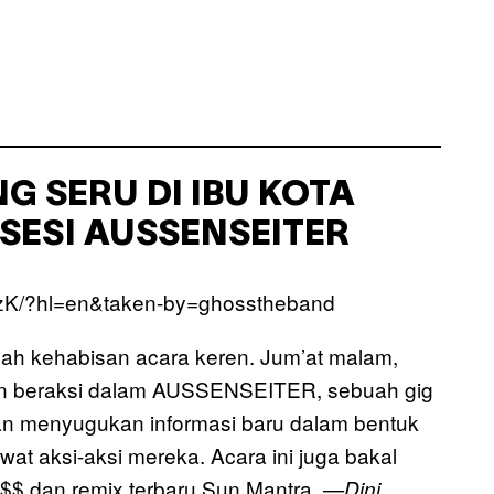
G SERU DI IBU KOTA
SESI AUSSENSEITER
6zK/?hl=en&taken-by=ghosstheband
ah kehabisan acara keren. Jum’at malam,
an beraksi dalam AUSSENSEITER, sebuah gig
an menyugukan informasi baru dalam bentuk
t aksi-aksi mereka. Acara ini juga bakal
$ dan remix terbaru Sun Mantra.
—Dini