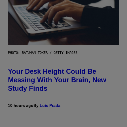
PHOTO: BATUHAN TOKER / GETTY IMAGES
Your Desk Height Could Be
Messing With Your Brain, New
Study Finds
10 hours ago
By
Luis Prada