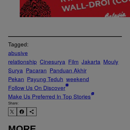
Tagged:
abusive
relationship
Cinesurya
Film
Jakarta
Mouly
Surya
Pacaran
Panduan Akhir
Pekan
Payung Teduh
weekend
Follow Us On Discover
Make Us Preferred In Top Stories
Share:
MORE