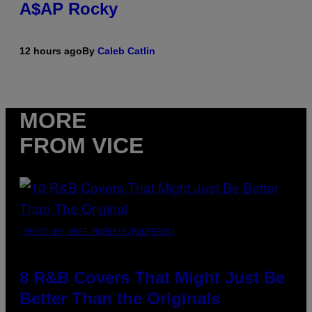
A$AP Rocky
12 hours ago
By
Caleb Catlin
MORE
FROM VICE
(PHOTO BY EBET ROBERTS/REDFERNS)
8 R&B Covers That Might Just Be
Better Than the Originals