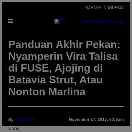
Skip
+ BAHASA INDONESIA
to
Open
content
SUBSCRIBE
NEWSLETTER
Menu
Panduan Akhir Pekan:
Nyamperin Vira Talisa
di FUSE, Ajojing di
Batavia Strut, Atau
Nonton Marlina
By
VICE Staff
November 17, 2017, 6:08am
Share: