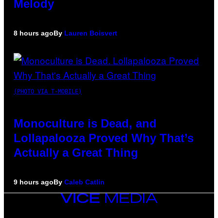
Melody
8 hours ago
By
Lauren Boisvert
(PHOTO VIA T-MOBILE)
Monoculture is Dead, and
Lollapalooza Proved Why That’s
Actually a Great Thing
9 hours ago
By
Caleb Catlin
VICE
MEDIA
INSTAGRAM
TIKTOK
YOUTUBE