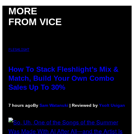
MORE
FROM VICE
FLESHLIGHT
How To Stack Fleshlight’s Mix &
Match, Build Your Own Combo
Sales Up To 30%
7 hours ago
By
Sam Watanuki
| Reviewed by
Ysolt Usigan