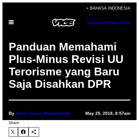
Skip
+ BAHASA INDONESIA
to
Open
content
SUBSCRIBE
NEWSLETTER
Menu
Panduan Memahami
Plus-Minus Revisi UU
Terorisme yang Baru
Saja Disahkan DPR
By
Arzia Tivany Wargadiredja
May 25, 2018, 8:57am
Share: