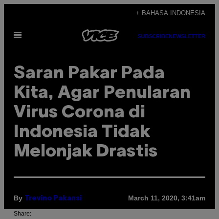
Skip
+ BAHASA INDONESIA
to
Open
content
SUBSCRIBE
NEWSLETTER
Menu
Saran Pakar Pada
Kita, Agar Penularan
Virus Corona di
Indonesia Tidak
Melonjak Drastis
By
March 11, 2020, 3:41am
Trevino Pakansi
Share: