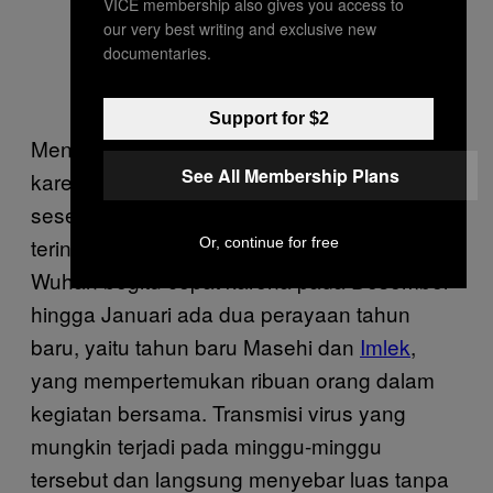
VICE membership also gives you access to
our very best writing and exclusive new
documentaries.
Support for $2
Menghindari kerumunan ini sangat penting
See All Membership Plans
karena kita tidak pernah tahu apakah
seseorang yang datang ke suatu kerumunan
terinfeksi atau tidak. Penyebaran virus di
Or, continue for free
Wuhan begitu cepat karena pada Desember
hingga Januari ada dua perayaan tahun
baru, yaitu tahun baru Masehi dan
Imlek
,
yang mempertemukan ribuan orang dalam
kegiatan bersama. Transmisi virus yang
mungkin terjadi pada minggu-minggu
tersebut dan langsung menyebar luas tanpa