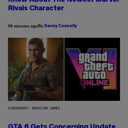
Know About The Newest Marvel
Rivals Character
By
59 minutes ago
Denny Connolly
SCREENSHOT: ROCKSTAR GAMES
GTA 6 Gets Concerning Update