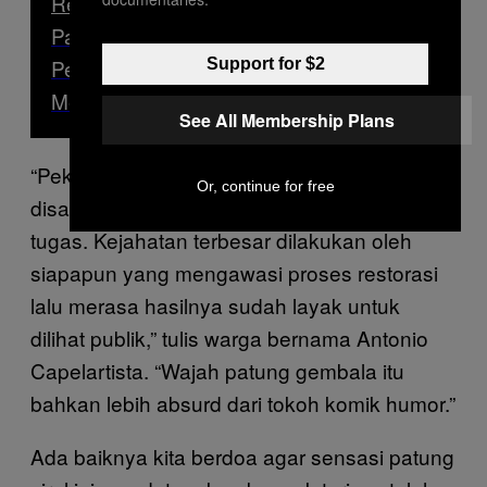
Read Next
Patung C. Ronaldo Menuai Ejekan, Si
Pemahat Bilang ‘Yesus Saja Tak Bisa
Support for $2
Menyenangkan Semua Orang’
See All Membership Plans
“Pekerja yang melakukan restorasi tidak bisa
Or, continue for free
disalahkan, mereka sekadar melakukan
tugas. Kejahatan terbesar dilakukan oleh
siapapun yang mengawasi proses restorasi
lalu merasa hasilnya sudah layak untuk
dilihat publik,” tulis warga bernama Antonio
Capelartista. “Wajah patung gembala itu
bahkan lebih absurd dari tokoh komik humor.”
Ada baiknya kita berdoa agar sensasi patung