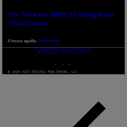
It’s Time for WWE to Bring Back
‘Total Divas’
By
5 hours ago
Haley Miller
VICE
MEDIA
INSTAGRAM
TIKTOK
YOUTUBE
© 2026 VICE DIGITAL PUBLISHING, LLC