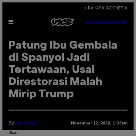
Skip
+ BAHASA INDONESIA
to
Open
content
SUBSCRIBE
NEWSLETTER
Menu
Patung Ibu Gembala
di Spanyol Jadi
Tertawaan, Usai
Direstorasi Malah
Mirip Trump
By
November 12, 2020, 1:33am
Jim Greig
Share: