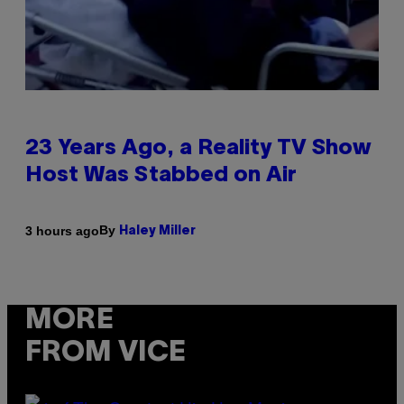
23 Years Ago, a Reality TV Show
Host Was Stabbed on Air
By
3 hours ago
Haley Miller
MORE
FROM VICE