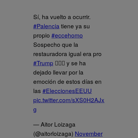
Sí, ha vuelto a ocurrir.
#Palencia
tiene ya su
propio
#eccehomo
Sospecho que la
restauradora igual era pro
#Trump
🤦🏻‍♂️ y se ha
dejado llevar por la
emoción de estos días en
las
#EleccionesEEUU
pic.twitter.com/sXS0H2AJx
g
— Aitor Loizaga
(@aitorloizaga)
November