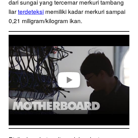
dari sungai yang tercemar merkuri tambang
liar
terdeteksi
memiliki kadar merkuri sampai
0,21 miligram/kilogram ikan.
P
l
a
y
v
i
d
e
o