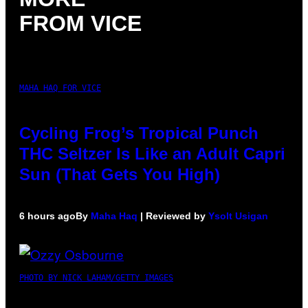
FROM VICE
MAHA HAQ FOR VICE
Cycling Frog’s Tropical Punch
THC Seltzer Is Like an Adult Capri
Sun (That Gets You High)
6 hours ago
By
Maha Haq
| Reviewed by
Ysolt Usigan
PHOTO BY NICK LAHAM/GETTY IMAGES