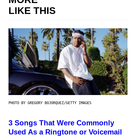
LIKE THIS
PHOTO BY GREGORY BOJORQUEZ/GETTY IMAGES
3 Songs That Were Commonly
Used As a Ringtone or Voicemail