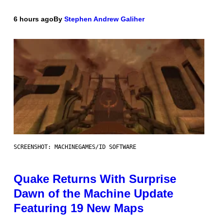
6 hours ago
By
Stephen Andrew Galiher
SCREENSHOT: MACHINEGAMES/ID SOFTWARE
Quake Returns With Surprise
Dawn of the Machine Update
Featuring 19 New Maps