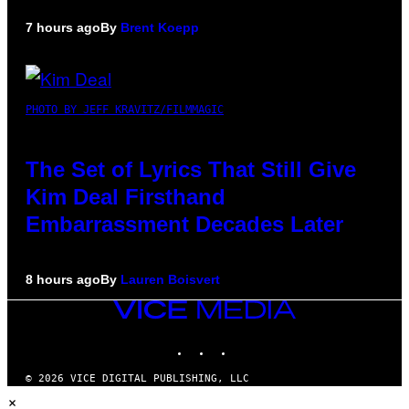
7 hours ago
By
Brent Koepp
PHOTO BY JEFF KRAVITZ/FILMMAGIC
The Set of Lyrics That Still Give
Kim Deal Firsthand
Embarrassment Decades Later
8 hours ago
By
Lauren Boisvert
VICE
MEDIA
INSTAGRAM
TIKTOK
YOUTUBE
© 2026 VICE DIGITAL PUBLISHING, LLC
×