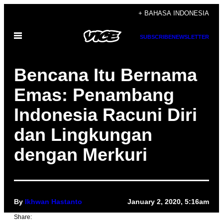
Skip
+ BAHASA INDONESIA
to
Open
content
SUBSCRIBE
NEWSLETTER
Menu
Bencana Itu Bernama
Emas: Penambang
Indonesia Racuni Diri
dan Lingkungan
dengan Merkuri
By
Ikhwan Hastanto
January 2, 2020, 5:16am
Share: