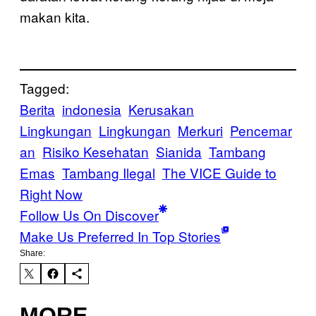
makan kita.
Tagged:
Berita
indonesia
Kerusakan
Lingkungan
Lingkungan
Merkuri
Pencemar
an
Risiko Kesehatan
Sianida
Tambang
Emas
Tambang Ilegal
The VICE Guide to
Right Now
Follow Us On Discover
Make Us Preferred In Top Stories
Share:
MORE