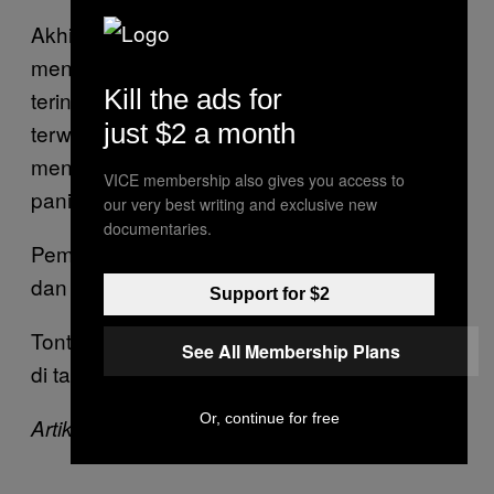
Akhir pekan lalu, pemerintah Britania Raya
mengatakan 60 persen populasi Inggris mesti
Kill the ads for
terinfeksi COVID-19 agar
herd immunity
just $2 a month
terwujud. Dengan skenario tingkat kematian
menginjak 0,5-1 persen, sejumlah warga
VICE membership also gives you access to
panik mendengar pernyataannya.
our very best writing and exclusive new
documentaries.
Pemerintah Inggris kemudian berubah pikiran
dan menarik kembali kebijakan mereka.
Support for $2
Tonton dokumenter soal kebijakan Belanda
See All Membership Plans
di tautan awal artikel.
Or, continue for free
Artikel ini pertama kali tayang di VICE News.