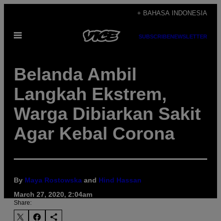
Skip
+ BAHASA INDONESIA
to
Open
content
SUBSCRIBE
NEWSLETTER
Menu
Belanda Ambil
Langkah Ekstrem,
Warga Dibiarkan Sakit
Agar Kebal Corona
By
Maya Rostowska
and
Hind Hassan
March 27, 2020, 2:04am
Share: