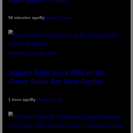
56 minutes ago
By
Brent Koepp
SCREENSHOT: SQUARE ENIX
Square Enix Says 90% of Its
Game Sales Are Now Digital
1 hour ago
By
Brent Koepp